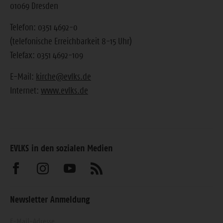
01069 Dresden
Telefon: 0351 4692-0
(telefonische Erreichbarkeit 8-15 Uhr)
Telefax: 0351 4692-109
E-Mail:
kirche@evlks.de
Internet:
www.evlks.de
EVLKS in den sozialen Medien
Besuchen
Besuchen
Besuchen
Abonnieren
Sie
Sie
Sie
Sie
Newsletter Anmeldung
uns
uns
uns
unseren
Geben