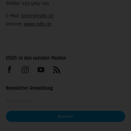
Telefax: 0351 4692-109
E-Mail:
kirche@evlks.de
Internet:
www.evlks.de
EVLKS in den sozialen Medien
Besuchen
Besuchen
Besuchen
Abonnieren
Sie
Sie
Sie
Sie
Newsletter Anmeldung
uns
uns
uns
unseren
Geben
auf
auf
auf
Feed
Sie
Facebook
Instagram
Youtube
Ihre
Absenden
E-