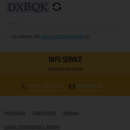
Mail-
Adresse
ein
Geben
Sie
Ich stimme der
Datenschutzerklärung
zu.
die
angezeigte
Zeichenfolge
INFO SERVICE
ein
EVANGELISCHE KIRCHE
0800 - 50 40 60 2
info@ekd.de
Impressum
Datenschutz
Sitemap
Cookie-Einstellungen ändern