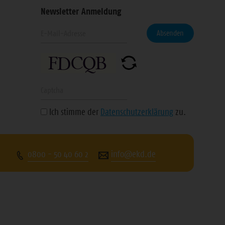
Newsletter Anmeldung
Geben
eren
Absenden
Sie
Ihre
n
E-
Mail-
Geben
Adresse
Sie
Ich stimme der
Datenschutzerklärung
zu.
ein
die
angezeigte
Zeichenfolge
0800 - 50 40 60 2
info@ekd.de
ein