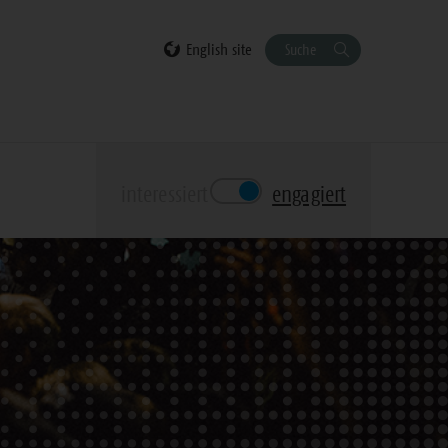
English site
Suche
interessiert
engagiert