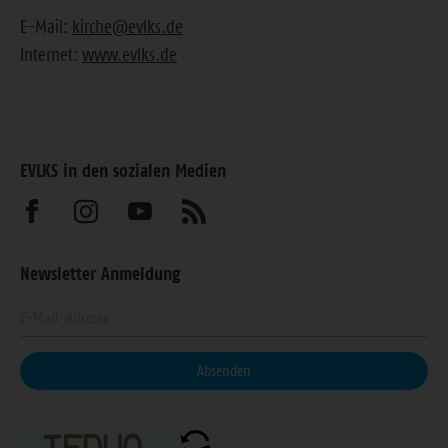
E-Mail:
kirche@evlks.de
Internet:
www.evlks.de
EVLKS in den sozialen Medien
Besuchen
Besuchen
Besuchen
Abonnieren
Sie
Sie
Sie
Sie
Newsletter Anmeldung
uns
uns
uns
unseren
Geben
auf
auf
auf
Feed
Sie
Facebook
Instagram
Youtube
Ihre
Absenden
E-
Mail-