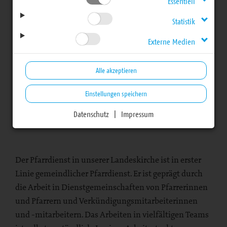
Essentiell
Pfarrdienst für
Statistik
Interessierte aus
Externe Medien
anderen Kirchen
Alle akzeptieren
Einstellungen speichern
Datenschutz
|
Impressum
Bereich
Der Pfarrdienst in unserer Landeskirche ist in erster
Linie gemeindlicher Pfarrdienst. Er ist geprägt durch
die Arbeit in Dienstgemeinschaften von Pfarrerinnen
und Pfarrern und Verkündigungsmitarbeiterinnen
und -mitarbeitern. Das Arbeiten in vielfältigen Teams