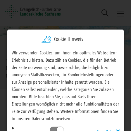
Suche
Naviga
ein/au
Cookie Hinweis
Brotkrumennavigation
Wir verwenden Cookies, um Ihnen ein optimales Webseiten-
EVLKS - engagiert
Landeskirche
Erlebnis zu bieten. Dazu zählen Cookies, die für den Betrieb
der Seite notwendig sind, sowie solche, die lediglich zu
Pfarrdienst in der Landeskirche
Pfarrdienst für
anonymen Statistikzwecken, für Komforteinstellungen oder
Interessierte aus anderen Kirchen
zur Anzeige personalisierter Inhalte genutzt werden. Sie
können selbst entscheiden, welche Kategorien Sie zulassen
möchten. Bitte beachten Sie, dass auf Basis Ihrer
Einstellungen womöglich nicht mehr alle Funktionalitäten der
Seite zur Verfügung stehen. Weitere Informationen finden Sie
in unseren Datenschutzhinweisen .
Pfarrdienst in der Landeskirche