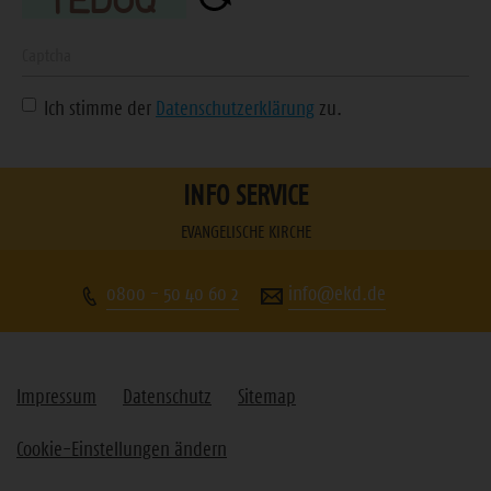
Adresse
ein
Geben
Sie
Ich stimme der
Datenschutzerklärung
zu.
die
angezeigte
Zeichenfolge
INFO SERVICE
ein
EVANGELISCHE KIRCHE
0800 - 50 40 60 2
info@ekd.de
Impressum
Datenschutz
Sitemap
Cookie-Einstellungen ändern