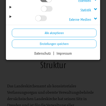
Essentiell
Landeskirche
Statistik
Externe Medien
Landeskirchenamt
Alle akzeptieren
Einstellungen speichern
Datenschutz
|
Impressum
Struktur
Das Landeskirchenamt als konsistoriales
Verfassungsorgan und oberste Verwaltungsbehörde
der sächsischen Landeskirche hat seinen Sitz in
Dresden und ist für die Verwaltung aller