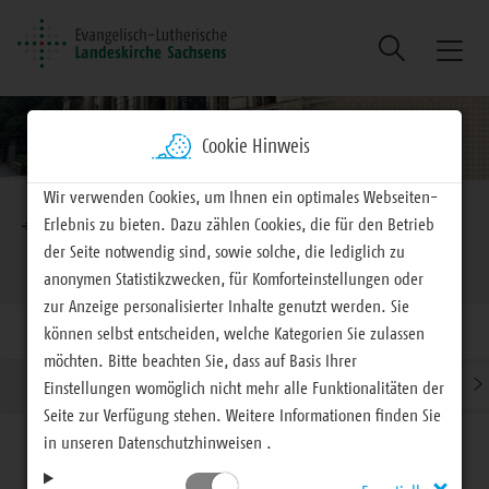
Suche
Naviga
ein/au
Cookie Hinweis
Brotkrumennavigation
Wir verwenden Cookies, um Ihnen ein optimales Webseiten-
Erlebnis zu bieten. Dazu zählen Cookies, die für den Betrieb
EVLKS - engagiert
Landeskirche
der Seite notwendig sind, sowie solche, die lediglich zu
Landeskirchenamt
anonymen Statistikzwecken, für Komforteinstellungen oder
zur Anzeige personalisierter Inhalte genutzt werden. Sie
können selbst entscheiden, welche Kategorien Sie zulassen
möchten. Bitte beachten Sie, dass auf Basis Ihrer
›
›
Struktur
Präsident des Landeskirchenamtes
Dezernate
Einstellungen womöglich nicht mehr alle Funktionalitäten der
Seite zur Verfügung stehen. Weitere Informationen finden Sie
in unseren Datenschutzhinweisen .