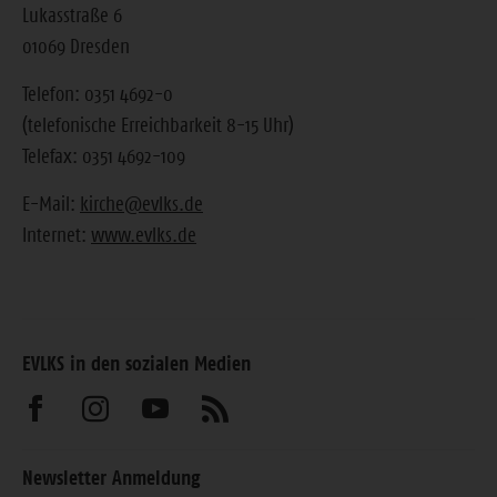
Lukasstraße 6
01069 Dresden
Telefon: 0351 4692-0
(telefonische Erreichbarkeit 8-15 Uhr)
Telefax: 0351 4692-109
E-Mail:
kirche@evlks.de
Internet:
www.evlks.de
EVLKS in den sozialen Medien
Besuchen
Besuchen
Besuchen
Abonnieren
Sie
Sie
Sie
Sie
Newsletter Anmeldung
uns
uns
uns
unseren