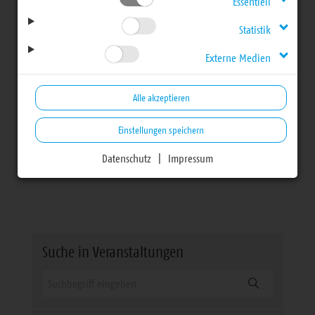
Fest / Gemeindefeste
Essentiell
Statistik
Externe Medien
Alle akzeptieren
Bereich
Informationen zum Relaunch des
Einstellungen speichern
Webkalenders
|
Fragen und Antworten zum neuen
Datenschutz
|
Impressum
Kalender
Suche in Veranstaltungen
Suchen