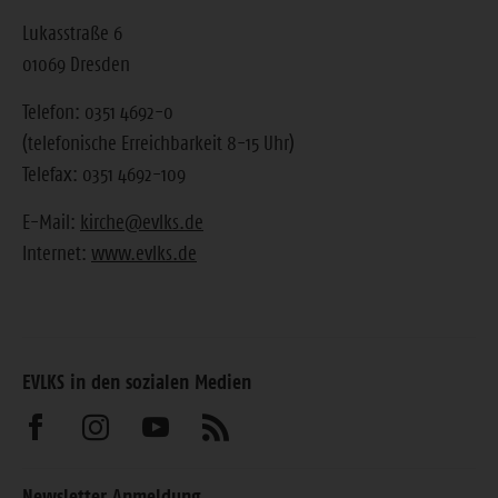
Lukasstraße 6
01069 Dresden
Telefon: 0351 4692-0
(telefonische Erreichbarkeit 8-15 Uhr)
Telefax: 0351 4692-109
E-Mail:
kirche@evlks.de
Internet:
www.evlks.de
EVLKS in den sozialen Medien
Besuchen
Besuchen
Besuchen
Abonnieren
Sie
Sie
Sie
Sie
Newsletter Anmeldung