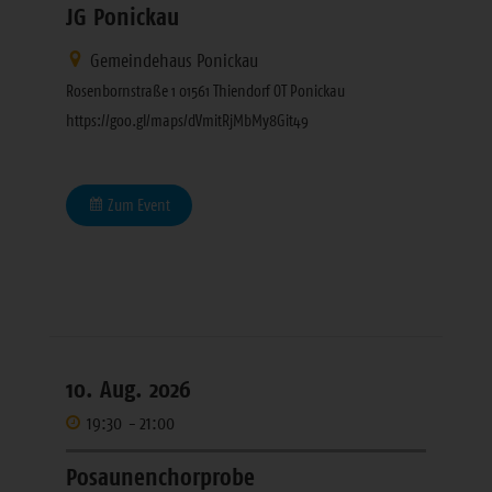
JG Ponickau
Gemeindehaus Ponickau
Rosenbornstraße 1 01561 Thiendorf OT Ponickau
https://goo.gl/maps/dVmitRjMbMy8Git49
Zum Event
10. Aug. 2026
19:30
-
21:00
Posaunenchorprobe