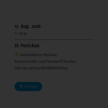
17. Aug. 2026
18:30
JG Ponickau
Gemeindehaus Ponickau
Rosenbornstraße 1 01561 Thiendorf OT Ponickau
https://goo.gl/maps/dVmitRjMbMy8Git49
Zum Event