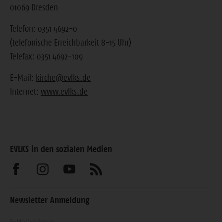
01069 Dresden
Telefon: 0351 4692-0
(telefonische Erreichbarkeit 8-15 Uhr)
Telefax: 0351 4692-109
E-Mail:
kirche@evlks.de
Internet:
www.evlks.de
EVLKS in den sozialen Medien
Besuchen
Besuchen
Besuchen
Abonnieren
Sie
Sie
Sie
Sie
Newsletter Anmeldung
uns
uns
uns
unseren
Geben