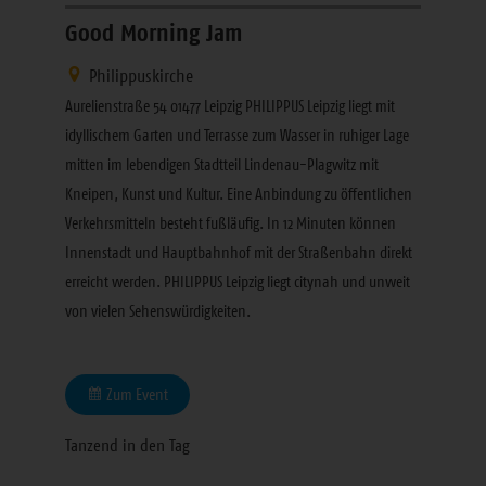
Good Morning Jam
Philippuskirche
Aurelienstraße 54 01477 Leipzig PHILIPPUS Leipzig liegt mit
idyllischem Garten und Terrasse zum Wasser in ruhiger Lage
mitten im lebendigen Stadtteil Lindenau-Plagwitz mit
Kneipen, Kunst und Kultur. Eine Anbindung zu öffentlichen
Verkehrsmitteln besteht fußläufig. In 12 Minuten können
Innenstadt und Hauptbahnhof mit der Straßenbahn direkt
erreicht werden. PHILIPPUS Leipzig liegt citynah und unweit
von vielen Sehenswürdigkeiten.
Zum Event
Tanzend in den Tag