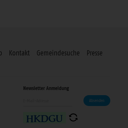
p
Kontakt
Gemeindesuche
Presse
Newsletter Anmeldung
Geben
eren
Absenden
Sie
Ihre
n
E-