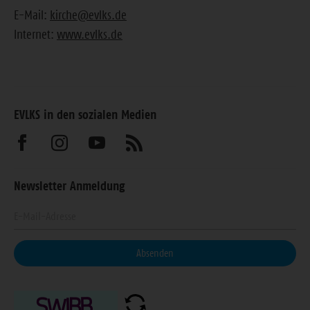
E-Mail:
kirche@evlks.de
Internet:
www.evlks.de
EVLKS in den sozialen Medien
Besuchen
Besuchen
Besuchen
Abonnieren
Sie
Sie
Sie
Sie
Newsletter Anmeldung
uns
uns
uns
unseren
Geben
auf
auf
auf
Feed
Sie
Facebook
Instagram
Youtube
Ihre
Absenden
E-
Mail-
Adresse