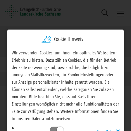
Suche
Naviga
ein/au
Brotkrumennavigation
EVLKS - engagiert
Arbeitsfelder
Gesellschaft
Cookie Hinweis
Inklusion
Wir verwenden Cookies, um Ihnen ein optimales Webseiten-
Erlebnis zu bieten. Dazu zählen Cookies, die für den Betrieb
der Seite notwendig sind, sowie solche, die lediglich zu
anonymen Statistikzwecken, für Komforteinstellungen oder
Inklusion
Runder Tisch Inklusion
Unser Angebot
zur Anzeige personalisierter Inhalte genutzt werden. Sie
können selbst entscheiden, welche Kategorien Sie zulassen
möchten. Bitte beachten Sie, dass auf Basis Ihrer
Einstellungen womöglich nicht mehr alle Funktionalitäten der
Seite zur Verfügung stehen. Weitere Informationen finden Sie
Gesellschaft
in unseren Datenschutzhinweisen .