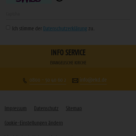
ein
Geben
Sie
Ich stimme der
Datenschutzerklärung
zu.
die
angezeigte
Zeichenfolge
INFO SERVICE
ein
EVANGELISCHE KIRCHE
0800 - 50 40 60 2
info@ekd.de
Impressum
Datenschutz
Sitemap
Cookie-Einstellungen ändern