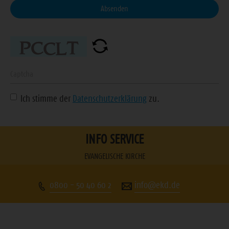
Facebook
Instagram
Youtube
Ihre
Absenden
E-
Mail-
Adresse
ein
Geben
Sie
Ich stimme der
Datenschutzerklärung
zu.
die
angezeigte
Zeichenfolge
INFO SERVICE
ein
EVANGELISCHE KIRCHE
0800 - 50 40 60 2
info@ekd.de