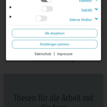
Essentiell
Arbeitsfelder
Statistik
Bildung
Externe Medien
Alle akzeptieren
Hier finden sich Informationen,
Einstellungen speichern
Ansprechpartnerinnen und Ansprechpartner sowie
Arbeitsmaterialien für Haupt- und Ehrenamtliche
Datenschutz
|
Impressum
zum Arbeitsfeld Bildung.
Thesen für die Arbeit mit