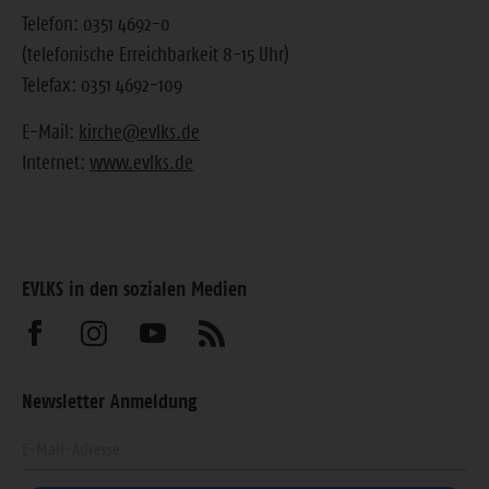
Telefon: 0351 4692-0
(telefonische Erreichbarkeit 8-15 Uhr)
Telefax: 0351 4692-109
E-Mail:
kirche@evlks.de
Internet:
www.evlks.de
EVLKS in den sozialen Medien
Besuchen
Besuchen
Besuchen
Abonnieren
Sie
Sie
Sie
Sie
Newsletter Anmeldung
uns
uns
uns
unseren
Geben
auf
auf
auf
Feed
Sie