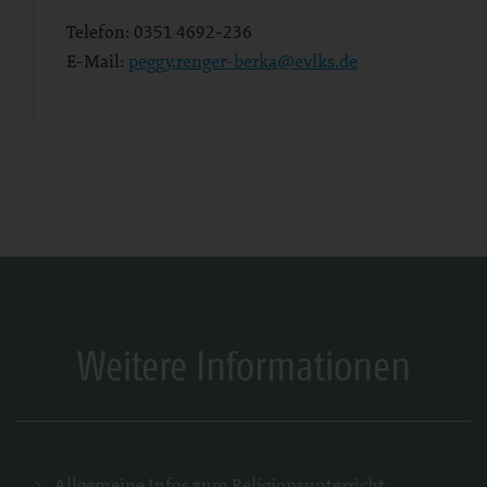
Telefon:
0351 4692-236
E-Mail:
peggy.renger-berka@evlks.de
Weitere Informationen
Allgemeine Infos zum Religionsunterricht