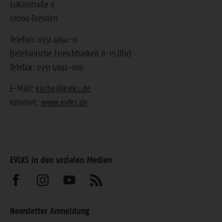
Lukasstraße 6
01069 Dresden
Telefon: 0351 4692-0
(telefonische Erreichbarkeit 8-15 Uhr)
Telefax: 0351 4692-109
E-Mail:
kirche@evlks.de
Internet:
www.evlks.de
EVLKS in den sozialen Medien
Besuchen
Besuchen
Besuchen
Abonnieren
Sie
Sie
Sie
Sie
Newsletter Anmeldung
uns
uns
uns
unseren