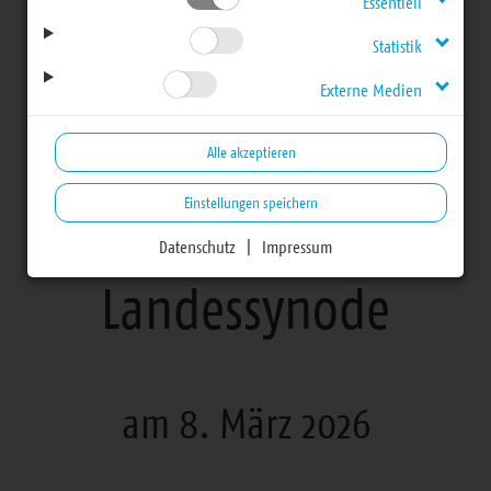
Essentiell
Landessynode
Statistik
Externe Medien
Wahl der 29.
Alle akzeptieren
Evangelisch-
Einstellungen speichern
Lutherischen
Datenschutz
|
Impressum
Landessynode
am 8. März 2026