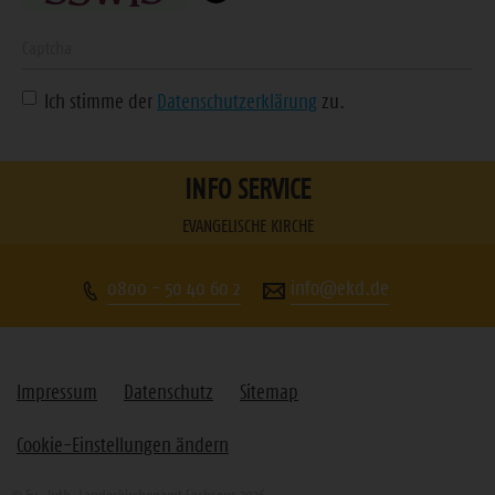
ein
Geben
Sie
Ich stimme der
Datenschutzerklärung
zu.
die
angezeigte
Zeichenfolge
INFO SERVICE
ein
EVANGELISCHE KIRCHE
0800 - 50 40 60 2
info@ekd.de
Impressum
Datenschutz
Sitemap
Cookie-Einstellungen ändern
© Ev.-luth. Landeskirchenamt Sachsens 2026