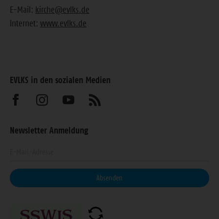
E-Mail:
kirche@evlks.de
Internet:
www.evlks.de
EVLKS in den sozialen Medien
Besuchen
Besuchen
Besuchen
Abonnieren
Sie
Sie
Sie
Sie
Newsletter Anmeldung
uns
uns
uns
unseren
Geben
auf
auf
auf
Feed
Sie
Facebook
Instagram
Youtube
Ihre
Absenden
E-
Mail-
Adresse