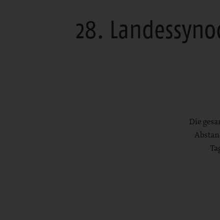
28. Landessyno
Die gesa
Abstan
Ta