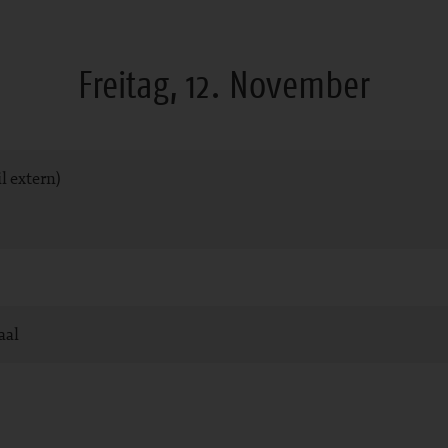
Freitag, 12. November
l extern)
aal