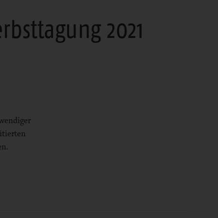
rbsttagung 2021
twendiger
tierten
en.