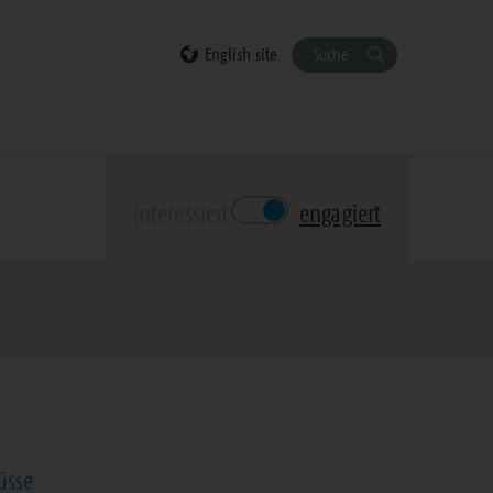
English site
Suche
interessiert
engagiert
üsse