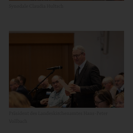
Synodale Claudia Hultsch
Präsident des Landeskirchenamtes Hans-Peter
Vollbach