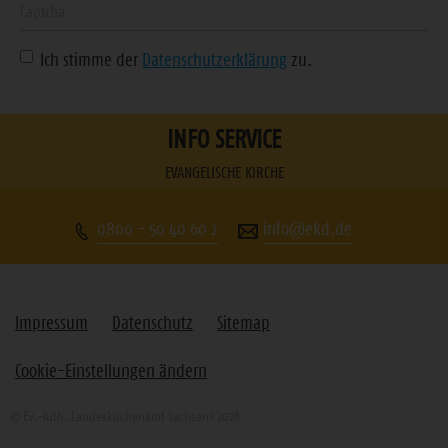
Geben
Sie
Ich stimme der
Datenschutzerklärung
zu.
die
angezeigte
Zeichenfolge
INFO SERVICE
ein
EVANGELISCHE KIRCHE
0800 - 50 40 60 2
info@ekd.de
Impressum
Datenschutz
Sitemap
Cookie-Einstellungen ändern
© Ev.-luth. Landeskirchenamt Sachsens 2026