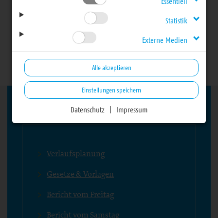
Essentiell
28. Landessynode -
Statistik
Externe Medien
Herbsttagung 2025
Alle akzeptieren
Einstellungen speichern
Datenschutz
|
Impressum
Bereich
Verlaufsplanung
Gesetze & Vorlagen
Bericht vom Freitag
Bericht vom Samstag