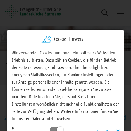
Suche
Naviga
ein/au
Cookie Hinweis
Wir verwenden Cookies, um Ihnen ein optimales Webseiten-
Brotkrumennavigation
Erlebnis zu bieten. Dazu zählen Cookies, die für den Betrieb
EVLKS - engagiert
Landeskirche
Landessynode
der Seite notwendig sind, sowie solche, die lediglich zu
Sonntag, 16. November 2025
anonymen Statistikzwecken, für Komforteinstellungen oder
zur Anzeige personalisierter Inhalte genutzt werden. Sie
können selbst entscheiden, welche Kategorien Sie zulassen
möchten. Bitte beachten Sie, dass auf Basis Ihrer
Einstellungen womöglich nicht mehr alle Funktionalitäten der
Seite zur Verfügung stehen. Weitere Informationen finden Sie
28. Landessynode – Berichterstattung, Vorlagen und
in unseren Datenschutzhinweisen .
Beschlüsse