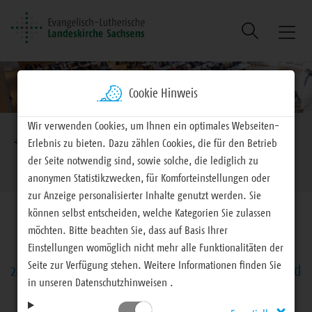
Suche
Naviga
ein/au
Cookie Hinweis
Brotkrumennavigation
Wir verwenden Cookies, um Ihnen ein optimales Webseiten-
EVLKS - engagiert
Landeskirche
Landessynode
Erlebnis zu bieten. Dazu zählen Cookies, die für den Betrieb
der Seite notwendig sind, sowie solche, die lediglich zu
Montag, 18. November 2024
anonymen Statistikzwecken, für Komforteinstellungen oder
zur Anzeige personalisierter Inhalte genutzt werden. Sie
können selbst entscheiden, welche Kategorien Sie zulassen
möchten. Bitte beachten Sie, dass auf Basis Ihrer
Einstellungen womöglich nicht mehr alle Funktionalitäten der
Seite zur Verfügung stehen. Weitere Informationen finden Sie
28. Landessynode – Berichterstattung, Vorlagen und
in unseren Datenschutzhinweisen .
Beschlüsse