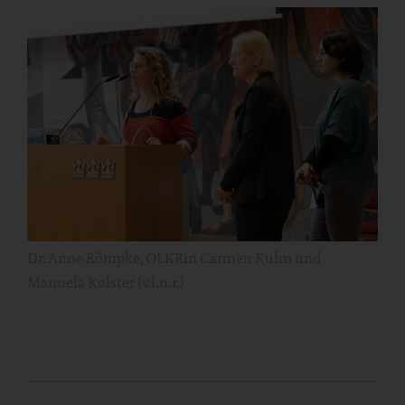
Dr. Anne Römpke, OLKRin Carmen Kuhn und
Manuela Kolster (v.l.n.r.)