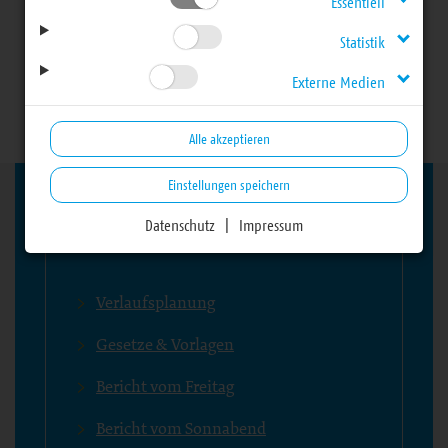
Essentiell
28. Landessynode -
Statistik
Externe Medien
Herbsttagung 2024
Alle akzeptieren
Einstellungen speichern
Datenschutz
|
Impressum
Bereich
Verlaufsplanung
Gesetze & Vorlagen
Bericht vom Freitag
Bericht vom Sonnabend