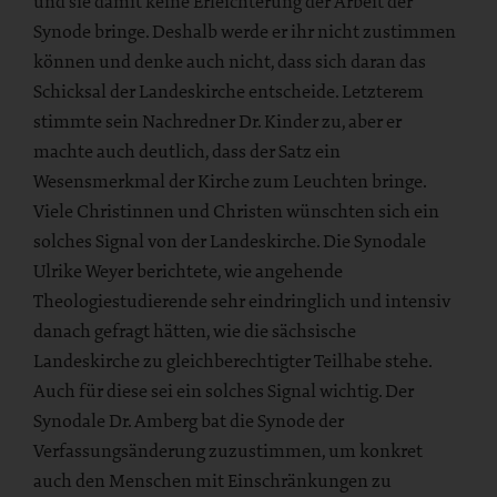
und sie damit keine Erleichterung der Arbeit der
Synode bringe. Deshalb werde er ihr nicht zustimmen
können und denke auch nicht, dass sich daran das
Schicksal der Landeskirche entscheide. Letzterem
stimmte sein Nachredner Dr. Kinder zu, aber er
machte auch deutlich, dass der Satz ein
Wesensmerkmal der Kirche zum Leuchten bringe.
Viele Christinnen und Christen wünschten sich ein
solches Signal von der Landeskirche. Die Synodale
Ulrike Weyer berichtete, wie angehende
Theologiestudierende sehr eindringlich und intensiv
danach gefragt hätten, wie die sächsische
Landeskirche zu gleichberechtigter Teilhabe stehe.
Auch für diese sei ein solches Signal wichtig. Der
Synodale Dr. Amberg bat die Synode der
Verfassungsänderung zuzustimmen, um konkret
auch den Menschen mit Einschränkungen zu