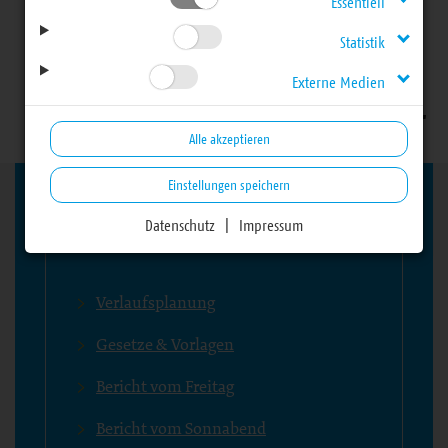
Essentiell
28. Landessynode -
Statistik
Externe Medien
Frühjahrstagung 2024
Alle akzeptieren
Einstellungen speichern
Datenschutz
|
Impressum
Bereich
Verlaufsplanung
Gesetze & Vorlagen
Bericht vom Freitag
Bericht vom Sonnabend