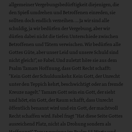
allgemeiner Vergebungsbedürftigkeit diejenigen, die
den Spieß umdrehen und Betroffenen einreden, sie
sollten doch endlich verzeihen. … Ja wir sind alle
schuldig, ja wir bedürfen der Vergebung, aber wir
dürfen dabei nicht die tiefen Unterschiede zwischen
Betroffenen und Tätern verwischen. Wir bedürfen alle
Gottes Güte, aber unser Leid und unsere Schuld sind
nicht gleich!", so Fabel. Und zuletzt höre sie aus dem
Psalm Tamars Hoffnung, dass Gott Recht schafft:
"Kein Gott der Schuldumkehr. Kein Gott, der Unrecht
unter den Teppich kehrt, beschwichtigt oder an fremde
Kreuze nagelt." Tamars Gott sein ein Gott, der sieht
und hört, ein Gott, der Raum schafft, dass Unrecht
öffentlich benannt wird und ein Gott, der machtvoll
Recht schaffen wird. Fabel fragt "Hat diese Seite Gottes
ausreichend Platz, nicht als Drohung sondern als
Hoffnung?" Tamar gewinne im Psalm 55 Worte und