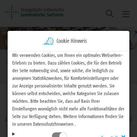
Suche
Naviga
ein/au
Cookie Hinweis
Brotkrumennavigation
Wir verwenden Cookies, um Ihnen ein optimales Webseiten-
EVLKS - engagiert
Landeskirche
Landessynode
Erlebnis zu bieten. Dazu zählen Cookies, die für den Betrieb
der Seite notwendig sind, sowie solche, die lediglich zu
Montag, 29. April 2024
anonymen Statistikzwecken, für Komforteinstellungen oder
zur Anzeige personalisierter Inhalte genutzt werden. Sie
können selbst entscheiden, welche Kategorien Sie zulassen
möchten. Bitte beachten Sie, dass auf Basis Ihrer
Einstellungen womöglich nicht mehr alle Funktionalitäten der
Seite zur Verfügung stehen. Weitere Informationen finden Sie
28. Landessynode – Berichterstattung, Vorlagen und
in unseren Datenschutzhinweisen .
Beschlüsse