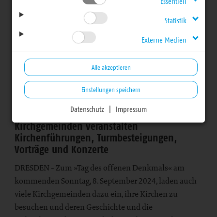
Essentiell
zum Tag des offenen
Statistik
Denkmals
Externe Medien
Alle akzeptieren
Einstellungen speichern
Datenschutz
|
Impressum
Bereich
Kirchgemeinden veranstalten
Kirchenführungen, Turmbesteigungen,
Vorträge und Konzerte
DRESDEN - Zum »Tag des offenen Denkmals« am
kommenden Sonntag, 8. September 2024, laden auch
viele Kirchgemeinden dazu ein, ihre Kirchen zu
besuchen und deren Geschichte und die