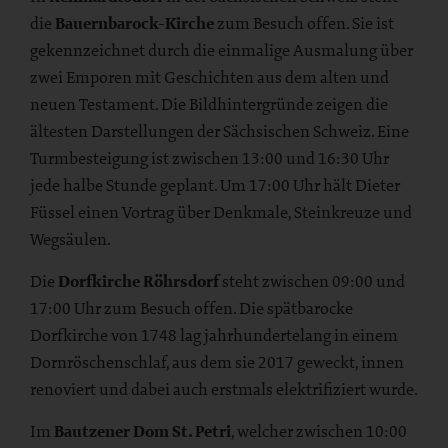
die
Bauernbarock-Kirche
zum Besuch offen. Sie ist
gekennzeichnet durch die einmalige Ausmalung über
zwei Emporen mit Geschichten aus dem alten und
neuen Testament. Die Bildhintergründe zeigen die
ältesten Darstellungen der Sächsischen Schweiz. Eine
Turmbesteigung ist zwischen 13:00 und 16:30 Uhr
jede halbe Stunde geplant. Um 17:00 Uhr hält Dieter
Füssel einen Vortrag über Denkmale, Steinkreuze und
Wegsäulen.
Die
Dorfkirche Röhrsdorf
steht zwischen 09:00 und
17:00 Uhr zum Besuch offen. Die spätbarocke
Dorfkirche von 1748 lag jahrhundertelang in einem
Dornröschenschlaf, aus dem sie 2017 geweckt, innen
renoviert und dabei auch erstmals elektrifiziert wurde.
Im
Bautzener Dom St. Petri
, welcher zwischen 10:00