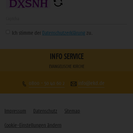
Adresse
ein
Geben
Sie
Ich stimme der
Datenschutzerklärung
zu.
die
angezeigte
Zeichenfolge
INFO SERVICE
ein
EVANGELISCHE KIRCHE
0800 - 50 40 60 2
info@ekd.de
Impressum
Datenschutz
Sitemap
Cookie-Einstellungen ändern