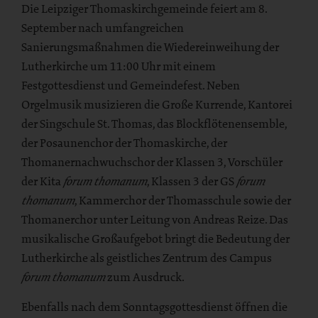
Die Leipziger Thomaskirchgemeinde feiert am 8.
September nach umfangreichen
Sanierungsmaßnahmen die Wiedereinweihung der
Lutherkirche um 11:00 Uhr mit einem
Festgottesdienst und Gemeindefest. Neben
Orgelmusik musizieren die Große Kurrende, Kantorei
der Singschule St. Thomas, das Blockflötenensemble,
der Posaunenchor der Thomaskirche, der
Thomanernachwuchschor der Klassen 3, Vorschüler
der Kita
, Klassen 3 der GS
forum thomanum
forum
, Kammerchor der Thomasschule sowie der
thomanum
Thomanerchor unter Leitung von Andreas Reize. Das
musikalische Großaufgebot bringt die Bedeutung der
Lutherkirche als geistliches Zentrum des Campus
zum Ausdruck.
forum thomanum
Ebenfalls nach dem Sonntagsgottesdienst öffnen die