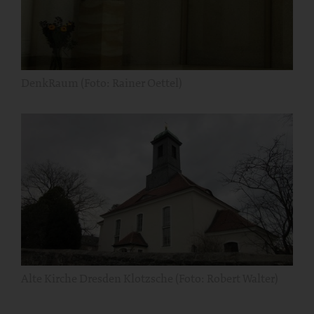
DenkRaum (Foto: Rainer Oettel)
Alte Kirche Dresden Klotzsche (Foto: Robert Walter)