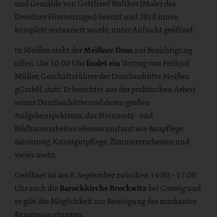
und Gemälde von Gottfried Walther (Maler des
Dresdner Fürstenzuges) besitzt und 2018 innen
komplett restauriert wurde, unter Aufsicht geöffnet.
In Meißen steht der
Meißner Dom
zur Besichtigung
offen. Um 10:00 Uhr
findet ein
Vortrag von Frithjof
Müller, Geschäftsführer der Dombauhütte Meißen
gGmbH, statt. Er berichtet aus der praktischen Arbeit
seiner Dombauhütte und deren großen
Aufgabenspektrum, das Steinmetz- und
Bildhauerarbeiten ebenso umfasst wie Baupflege,
Sanierung, Kunstgutpflege, Zimmererarbeiten und
vieles mehr.
Geöffnet ist am 8. September zwischen 14:00 - 17:00
Uhr auch die
Barockkirche Brockwitz
bei Coswig und
es gibt die Möglichkeit zur Besteigung des markanter
Renaissanceturmes.