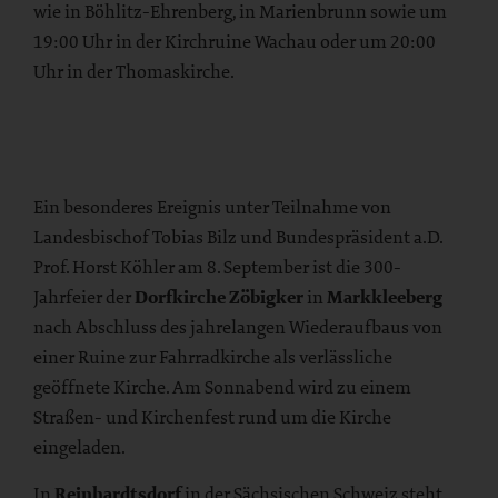
wie in Böhlitz-Ehrenberg, in Marienbrunn sowie um
19:00 Uhr in der Kirchruine Wachau oder um 20:00
Uhr in der Thomaskirche.
Ein besonderes Ereignis unter Teilnahme von
Landesbischof Tobias Bilz und Bundespräsident a.D.
Prof. Horst Köhler am 8. September ist die 300-
Jahrfeier der
Dorfkirche Zöbigker
in
Markkleeberg
nach Abschluss des jahrelangen Wiederaufbaus von
einer Ruine zur Fahrradkirche als verlässliche
geöffnete Kirche. Am Sonnabend wird zu einem
Straßen- und Kirchenfest rund um die Kirche
eingeladen.
In
Reinhardtsdorf
in der Sächsischen Schweiz steht