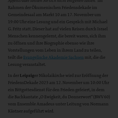
im
Apfelstrudel sollten Sie sich nicht entgehen lassen.“
Rahmen der Ökumenischen Friedensdekade im
Gemeindesaal am Markt 10 am 17. November um
19:00 Uhr eine Lesung und ein Gespräch mit Michael
G. Fritz statt. Dieser hat auf vielen Reisen durch Israel
Menschen kennengelernt, die bereit waren, sich ihm
zu öffnen und ihre Biographie ebenso wie ihre
Vorstellungen vom Leben in ihrem Land zu teilen,
teilt die
Evangelische Akademie Sachsen
mit, die die
Lesung veranstaltet.
In der
Leipzig
er Nikolaikirche wird zur Eröffnung der
FriedensDekade 2023 am 12. November um 10:00 Uhr
ein Bittgottesdienst für den Frieden gefeiert, in dem
die Bachkantate „O Ewigkeit, du Donnerwort“ (BWV 60)
vom Ensemble Amadeus unter Leitung von Normann
Kästner aufgeführt wird.