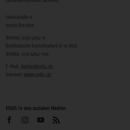
Landeskirchenamt Sachsens
Lukasstraße 6
01069 Dresden
Telefon: 0351 4692-0
(telefonische Erreichbarkeit 8-15 Uhr)
Telefax: 0351 4692-109
E-Mail:
kirche@evlks.de
Internet:
www.evlks.de
EVLKS in den sozialen Medien
Besuchen
Besuchen
Besuchen
Abonnieren