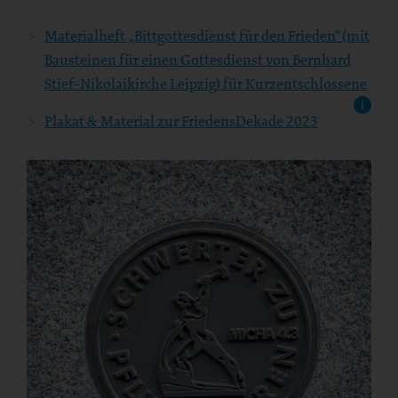
Materialheft „Bittgottesdienst für den Frieden“ (mit
Bausteinen für einen Gottesdienst von Bernhard
Stief-Nikolaikirche Leipzig) für Kurzentschlossene
Plakat & Material zur FriedensDekade 2023