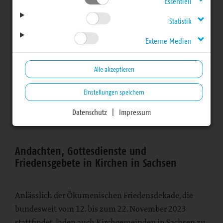
Essentiell
FriedensDekade zum
Statistik
Motto „sicher nicht –
Externe Medien
oder?“
Alle akzeptieren
Einstellungen speichern
Datenschutz
|
Impressum
Bereich
Andachten, Gottesdienste und
Friedensgebete in Kirchen in Sachsen
Anlässlich der Ökumenischen Friedensdekade, die
bundesweit vom 12. bis zum 22. November 2023
stattfindet, laden auch Kirchgemeinden in Sachsen zu