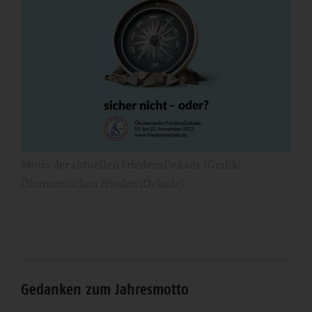
Motiv der aktuellen FriedensDekade (Grafik:
Ökumenischen FriedensDekade)
Gedanken zum Jahresmotto