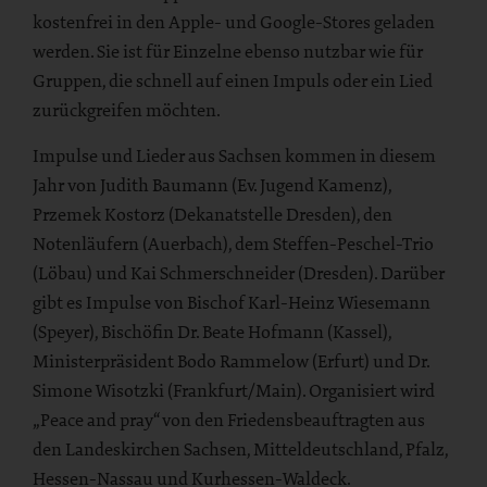
kostenfrei in den Apple- und Google-Stores geladen
werden. Sie ist für Einzelne ebenso nutzbar wie für
Gruppen, die schnell auf einen Impuls oder ein Lied
zurückgreifen möchten.
Impulse und Lieder aus Sachsen kommen in diesem
Jahr von Judith Baumann (Ev. Jugend Kamenz),
Przemek Kostorz (Dekanatstelle Dresden), den
Notenläufern (Auerbach), dem Steffen-Peschel-Trio
(Löbau) und Kai Schmerschneider (Dresden). Darüber
gibt es Impulse von Bischof Karl-Heinz Wiesemann
(Speyer), Bischöfin Dr. Beate Hofmann (Kassel),
Ministerpräsident Bodo Rammelow (Erfurt) und Dr.
Simone Wisotzki (Frankfurt/Main). Organisiert wird
„Peace and pray“ von den Friedensbeauftragten aus
den Landeskirchen Sachsen, Mitteldeutschland, Pfalz,
Hessen-Nassau und Kurhessen-Waldeck.