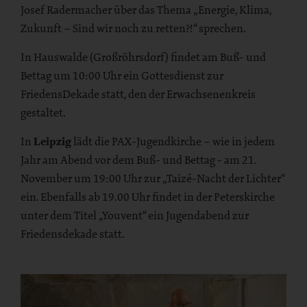
Josef Radermacher über das Thema „Energie, Klima,
Zukunft – Sind wir noch zu retten?!“ sprechen.
In Hauswalde (Großröhrsdorf) findet am Buß- und
Bettag um 10:00 Uhr ein Gottesdienst zur
FriedensDekade statt, den der Erwachsenenkreis
gestaltet.
In
Leipzig
lädt die PAX-Jugendkirche – wie in jedem
Jahr am Abend vor dem Buß- und Bettag - am 21.
November um 19:00 Uhr zur „Taizé-Nacht der Lichter“
ein. Ebenfalls ab 19.00 Uhr findet in der Peterskirche
unter dem Titel „Youvent“ ein Jugendabend zur
Friedensdekade statt.