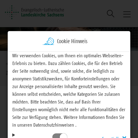
Suche
Naviga
ein/au
Cookie Hinweis
Brotkrumennavigation
Wir verwenden Cookies, um Ihnen ein optimales Webseiten-
Erlebnis zu bieten. Dazu zählen Cookies, die für den Betrieb
EVLKS - engagiert
Mitteilungen
der Seite notwendig sind, sowie solche, die lediglich zu
Mitteilungen für Haupt- und Ehrenamtliche
anonymen Statistikzwecken, für Komforteinstellungen oder
zur Anzeige personalisierter Inhalte genutzt werden. Sie
können selbst entscheiden, welche Kategorien Sie zulassen
möchten. Bitte beachten Sie, dass auf Basis Ihrer
Einstellungen womöglich nicht mehr alle Funktionalitäten der
Seite zur Verfügung stehen. Weitere Informationen finden Sie
Mitteilungen für Haupt- und Ehrenamtliche
in unseren Datenschutzhinweisen .
Zukunftswerkstatt