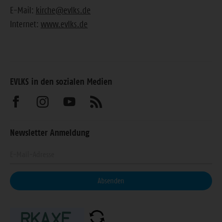
E-Mail:
kirche@evlks.de
Internet:
www.evlks.de
EVLKS in den sozialen Medien
Besuchen
Besuchen
Besuchen
Abonnieren
Sie
Sie
Sie
Sie
Newsletter Anmeldung
uns
uns
uns
unseren
Geben
auf
auf
auf
Feed
Sie
Facebook
Instagram
Youtube
Ihre
Absenden
E-
Mail-
Adresse