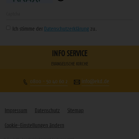
ein
Geben
Sie
Ich stimme der
Datenschutzerklärung
zu.
die
angezeigte
Zeichenfolge
INFO SERVICE
ein
EVANGELISCHE KIRCHE
0800 - 50 40 60 2
info@ekd.de
Impressum
Datenschutz
Sitemap
Cookie-Einstellungen ändern