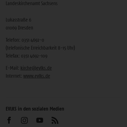
Landeskirchenamt Sachsens
Lukasstraße 6
01069 Dresden
Telefon: 0351 4692-0
(telefonische Erreichbarkeit 8-15 Uhr)
Telefax: 0351 4692-109
E-Mail:
kirche@evlks.de
Internet:
www.evlks.de
EVLKS in den sozialen Medien
Besuchen
Besuchen
Besuchen
Abonnieren