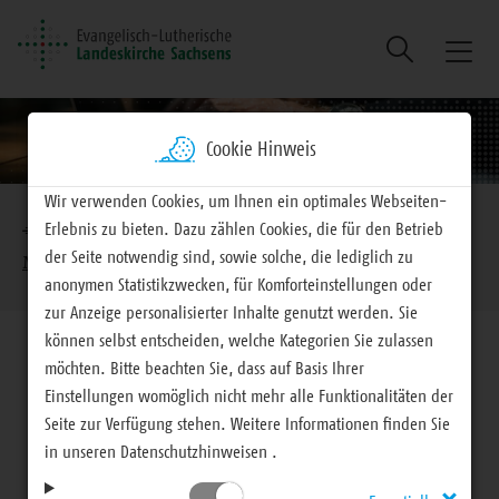
Suche
Naviga
ein/au
Cookie Hinweis
Brotkrumennavigation
Wir verwenden Cookies, um Ihnen ein optimales Webseiten-
Erlebnis zu bieten. Dazu zählen Cookies, die für den Betrieb
EVLKS - engagiert
Mitteilungen
der Seite notwendig sind, sowie solche, die lediglich zu
Mitteilungen für Haupt- und Ehrenamtliche
anonymen Statistikzwecken, für Komforteinstellungen oder
zur Anzeige personalisierter Inhalte genutzt werden. Sie
können selbst entscheiden, welche Kategorien Sie zulassen
möchten. Bitte beachten Sie, dass auf Basis Ihrer
Einstellungen womöglich nicht mehr alle Funktionalitäten der
Seite zur Verfügung stehen. Weitere Informationen finden Sie
Mitteilungen für Haupt- und Ehrenamtliche
in unseren Datenschutzhinweisen .
Visitation des