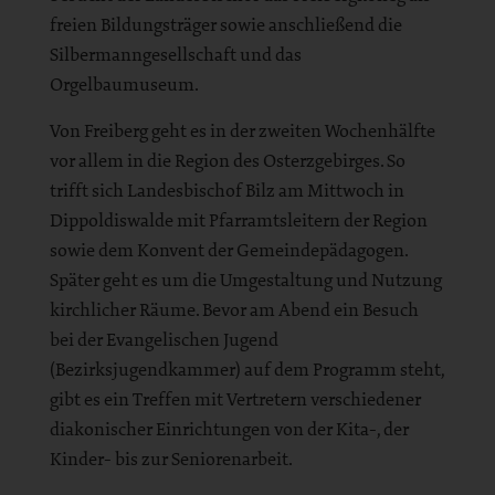
freien Bildungsträger sowie anschließend die
Silbermanngesellschaft und das
Orgelbaumuseum.
Von Freiberg geht es in der zweiten Wochenhälfte
vor allem in die Region des Osterzgebirges. So
trifft sich Landesbischof Bilz am Mittwoch in
Dippoldiswalde mit Pfarramtsleitern der Region
sowie dem Konvent der Gemeindepädagogen.
Später geht es um die Umgestaltung und Nutzung
kirchlicher Räume. Bevor am Abend ein Besuch
bei der Evangelischen Jugend
(Bezirksjugendkammer) auf dem Programm steht,
gibt es ein Treffen mit Vertretern verschiedener
diakonischer Einrichtungen von der Kita-, der
Kinder- bis zur Seniorenarbeit.