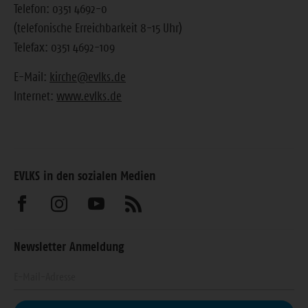
Telefon: 0351 4692-0
(telefonische Erreichbarkeit 8-15 Uhr)
Telefax: 0351 4692-109
E-Mail:
kirche@evlks.de
Internet:
www.evlks.de
EVLKS in den sozialen Medien
Besuchen
Besuchen
Besuchen
Abonnieren
Sie
Sie
Sie
Sie
Newsletter Anmeldung
uns
uns
uns
unseren
Geben
auf
auf
auf
Feed
Sie