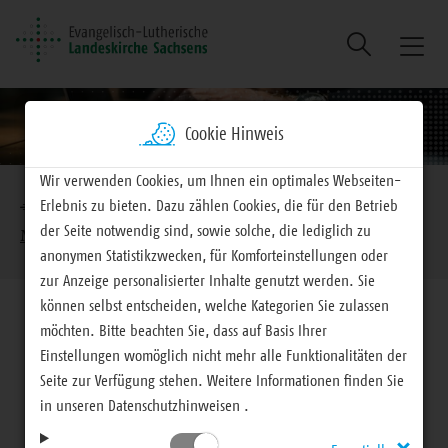
Suche
Naviga
ein/au
Cookie Hinweis
Brotkrumennavigation
Wir verwenden Cookies, um Ihnen ein optimales Webseiten-
Erlebnis zu bieten. Dazu zählen Cookies, die für den Betrieb
EVLKS - engagiert
Mitteilungen
der Seite notwendig sind, sowie solche, die lediglich zu
Mitteilungen für Haupt- und Ehrenamtliche
anonymen Statistikzwecken, für Komforteinstellungen oder
zur Anzeige personalisierter Inhalte genutzt werden. Sie
können selbst entscheiden, welche Kategorien Sie zulassen
möchten. Bitte beachten Sie, dass auf Basis Ihrer
Einstellungen womöglich nicht mehr alle Funktionalitäten der
Seite zur Verfügung stehen. Weitere Informationen finden Sie
Mitteilungen für Haupt- und Ehrenamtliche
in unseren Datenschutzhinweisen .
MDR-Sommergesang 2025