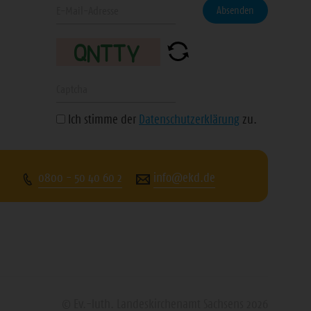
Geben
eren
Absenden
Sie
Ihre
n
E-
Mail-
Geben
Adresse
Sie
Ich stimme der
Datenschutzerklärung
zu.
ein
die
angezeigte
Zeichenfolge
0800 - 50 40 60 2
info@ekd.de
ein
© Ev.-luth. Landeskirchenamt Sachsens 2026