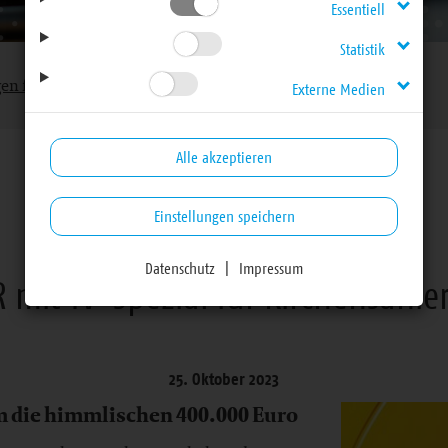
Essentiell
Statistik
gen für Haupt- und Ehrenamtliche
Externe Medien
Alle akzeptieren
Einstellungen speichern
Mitteilungen für Haupt- und Ehrenamtliche
Datenschutz
|
Impressum
 mit TV-Spezial für Kirchensanie
25. Oktober 2023
um die himmlischen 400.000 Euro