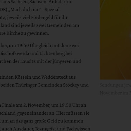
aus Sachsen, Sachsen-Anhalt und
) „Mach dich ran“ - Spezial
z, jeweils viel Fördergeld für ihr
sland sind jeweils zwei Gemeinden am
ihre Kirche zu gewinnen.
er, um 19:50 Uhr gleich mit den zwei
Bischofswerda und Lichtenberg bei
Kirchen der Lausitz mit der jüngeren und
einden Kösseln und Wedderstedt aus
e beiden Thüringer Gemeinden Stöckey und
Sendungen jewe
November im 
m Finale am 2. November, um 19:50 Uhr an
schland, gegeneinander an. Hier müssen sie
n, um an das ganz große Geld zu kommen.
t auch Ausdauer, Teamgeist und Fachwissen