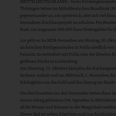
(MITTELDEUTSCHLAND) - Sechs Kirchengemeinden 
Thüringen treten im Mitteldeutschen Rundfunk (MDR
gegeneinander an, um spielerisch, aber mit viel Einsat
besonderes Kirchbauprojekt zu erhalten. Pro Bunde
Start, um insgesamt 400.000 Euro Fördergelder für 
Los geht es im MDR-Fernsehen am Montag, 30. Oktob
sächsischen Kirchgemeinden in Pohla nördlich von 
Pulsnitz. So wetteifert mit Pohla eine der ältesten 
größeren Kirche in Lichtenberg.
Am Dienstag, 31. Oktober, kämpfen die Kirchengem
Sachsen-Anhalt und am Mittwoch, 1. November, di
Schöngleina um das Geld und den Einzug ins Finale.
Die drei Favoriten aus den Vorrunden treten dann i
einem streng geheimen Ort, irgendwo in Mitteldeut
all ihr Wissen und Können in die Waagschale werfe
Dieses Mal ist neben Köpfchen und Geschicklichkei