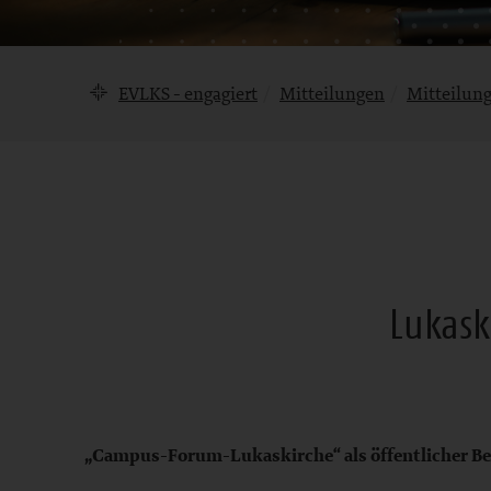
Brotkrumennavigation
EVLKS - engagiert
Mitteilungen
Mitteilun
Mitteilung
Lukask
Bereich
„Campus-Forum-Lukaskirche“ als öffentlicher 