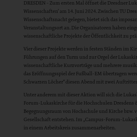
DRESDEN - Zum ersten Mal öffnet die Dresdner Luka
Wissenschaften‘ am 14. Juni 2024. Zwischen TU Dre
Wissenschaftsnacht gelegen, bietet sich das imposa
Veranstaltungsort an. Die Organisatoren haben eing
wissenschaftliche Projekte der Öffentlichkeit zu prä
Vier dieser Projekte werden in festen Ständen im 
Führungen auf den Turm und zur Orgel der Lukaskir
wissenschaftliche Kurzvorträge und mehrere musikali
das Eröffnungsspiel der Fußball-EM übertragen werd
Schwarzen Löcher“ diesen Abend mit zwei Auftritten
Unter anderem mit dieser Aktion will sich die Luk
Forum-Lukaskirche für die Hochschulen Dresdens öff
Begegnungsraum von Hochschule und Kirche bzw. vo
Gesellschaft entstehen. Im „Campus-Forum-Lukask
in einem Arbeitskreis zusammenarbeiten.