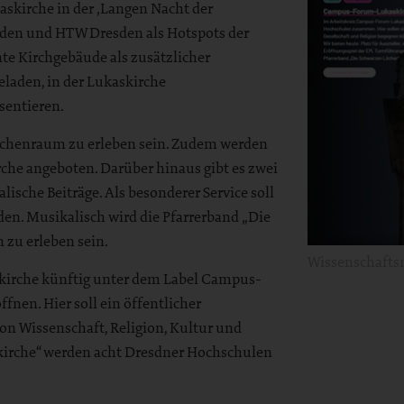
skirche in der ‚Langen Nacht der
sden und HTW Dresden als Hotspots der
nte Kirchgebäude als zusätzlicher
eladen, in der Lukaskirche
sentieren.
Kirchenraum zu erleben sein. Zudem werden
che angeboten. Darüber hinaus gibt es zwei
sche Beiträge. Als besonderer Service soll
en. Musikalisch wird die Pfarrerband „Die
 zu erleben sein.
Wissenschaftsn
askirche künftig unter dem Label Campus-
nen. Hier soll ein öffentlicher
n Wissenschaft, Religion, Kultur und
irche“ werden acht Dresdner Hochschulen