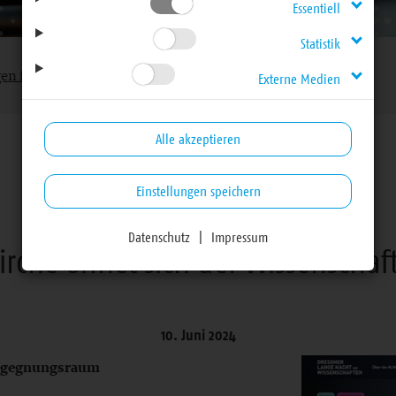
Essentiell
Statistik
gen für Haupt- und Ehrenamtliche
Externe Medien
Alle akzeptieren
Einstellungen speichern
Mitteilungen für Haupt- und Ehrenamtliche
Datenschutz
|
Impressum
irche öffnet sich der Wissenschaf
10. Juni 2024
Begegnungsraum