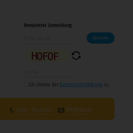
Newsletter Anmeldung
Geben
eren
Absenden
Sie
Ihre
n
E-
Mail-
Geben
Adresse
Sie
Ich stimme der
Datenschutzerklärung
zu.
ein
die
angezeigte
Zeichenfolge
0800 - 50 40 60 2
info@ekd.de
ein