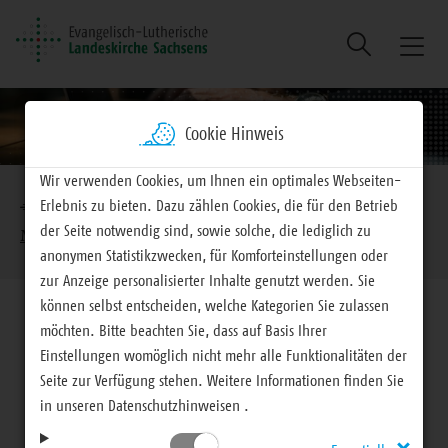
Suche
Naviga
ein/au
Cookie Hinweis
Brotkrumennavigation
Wir verwenden Cookies, um Ihnen ein optimales Webseiten-
Erlebnis zu bieten. Dazu zählen Cookies, die für den Betrieb
EVLKS - engagiert
Mitteilungen
der Seite notwendig sind, sowie solche, die lediglich zu
Mitteilungen für Haupt- und Ehrenamtliche
anonymen Statistikzwecken, für Komforteinstellungen oder
zur Anzeige personalisierter Inhalte genutzt werden. Sie
können selbst entscheiden, welche Kategorien Sie zulassen
möchten. Bitte beachten Sie, dass auf Basis Ihrer
Einstellungen womöglich nicht mehr alle Funktionalitäten der
Seite zur Verfügung stehen. Weitere Informationen finden Sie
Mitteilungen für Haupt- und Ehrenamtliche
in unseren Datenschutzhinweisen .
LEADER und Kirche –