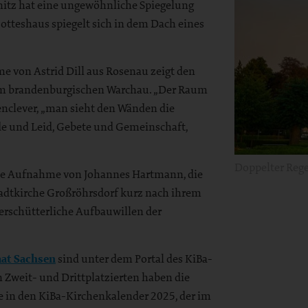
nitz hat eine ungewöhnliche Spiegelung
otteshaus spiegelt sich in dem Dach eines
 von Astrid Dill aus Rosenau zeigt den
im brandenburgischen Warchau. „Der Raum
enclever, „man sieht den Wänden die
de und Leid, Gebete und Gemeinschaft,
Doppelter Rege
 die Aufnahme von Johannes Hartmann, die
adtkirche Großröhrsdorf kurz nach ihrem
erschütterliche Aufbauwillen der
aat Sachsen
sind unter dem Portal des KiBa-
Zweit- und Drittplatzierten haben die
 in den KiBa-Kirchenkalender 2025, der im