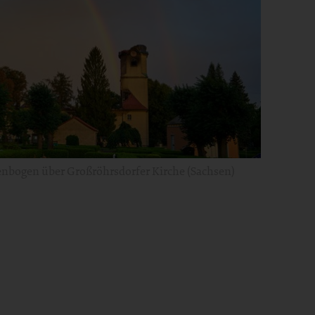
nbogen über Großröhrsdorfer Kirche (Sachsen)