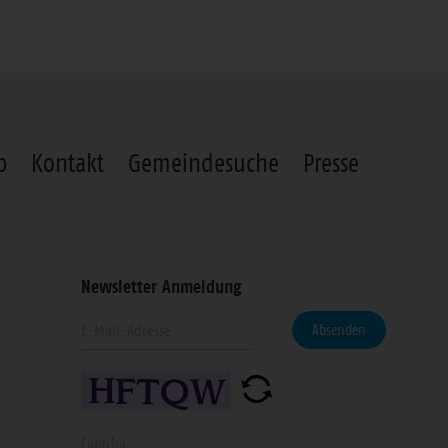
p
Kontakt
Gemeindesuche
Presse
Newsletter Anmeldung
Geben
eren
Absenden
Sie
Ihre
n
E-
Mail-
Geben