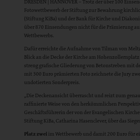
DRESDEN | HANNOVER – Trotz der über 100 Einsend
Fotowettbewerb der Stiftung zur Bewahrung kirchl
(Stiftung KiBa) und der Bank für Kirche und Diakoni
über 870 Einsendungen nicht für die Prämierung auf 
Wettbewerbs.
Dafür erreichte die Aufnahme von Tilman von Melt
Blick an die Decke der Kirche am Hohenzollernplatz 
streng grafische Gliederung von Betonstreben mit d
mit 300 Euro prämierten Foto zeichnete die Jury zwe
undotierten Sonderpreis.
„Die Deckenansicht überrascht und reizt zum genau
raffinierte Weise von den herkömmlichen Perspektive
Geschäftsführerin der von der Evangelischen Kirch
Stiftung KiBa, Catharina Hasenclever, über das Siege
Platz zwei
im Wettbewerb und damit 200 Euro für ei