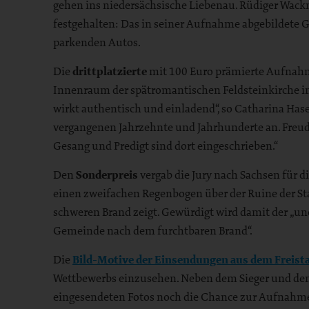
gehen ins niedersächsische Liebenau. Rüdiger Wack
festgehalten: Das in seiner Aufnahme abgebildete G
parkenden Autos.
Die
drittplatzierte
mit 100 Euro prämierte Aufnahme
Innenraum der spätromantischen Feldsteinkirche 
wirkt authentisch und einladend“, so Catharina Has
vergangenen Jahrzehnte und Jahrhunderte an. Freu
Gesang und Predigt sind dort eingeschrieben.“
Den
Sonderpreis
vergab die Jury nach Sachsen für
einen zweifachen Regenbogen über der Ruine der St
schweren Brand zeigt. Gewürdigt wird damit der „un
Gemeinde nach dem furchtbaren Brand“.
Die
Bild-Motive der Einsendungen aus dem Freist
Wettbewerbs einzusehen. Neben dem Sieger und den 
eingesendeten Fotos noch die Chance zur Aufnahme