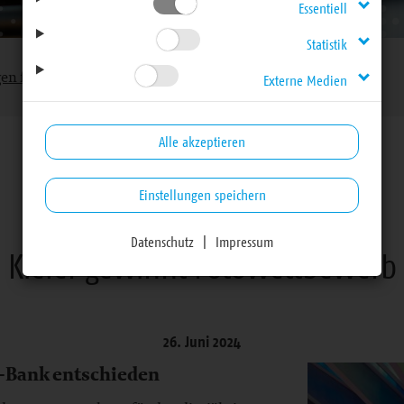
Essentiell
Statistik
gen für Haupt- und Ehrenamtliche
Externe Medien
Alle akzeptieren
Einstellungen speichern
Mitteilungen für Haupt- und Ehrenamtliche
Datenschutz
|
Impressum
Kieler gewinnt Fotowettbewerb
26. Juni 2024
-Bank entschieden