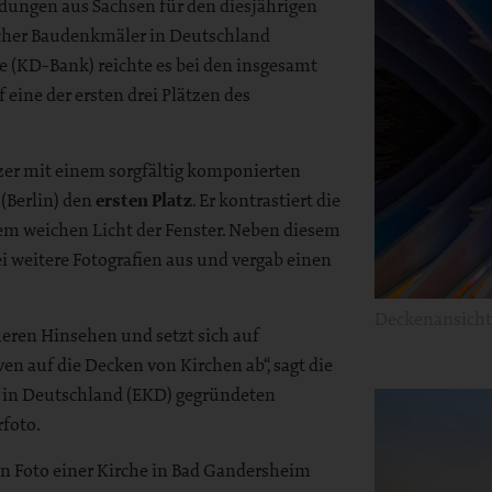
ungen aus Sachsen für den diesjährigen
icher Baudenkmäler in Deutschland
e (KD-Bank) reichte es bei den insgesamt
eine der ersten drei Plätzen des
zer mit einem sorgfältig komponierten
(Berlin) den
ersten Platz
. Er kontrastiert die
em weichen Licht der Fenster. Neben diesem
i weitere Fotografien aus und vergab einen
Deckenansicht 
eren Hinsehen und setzt sich auf
n auf die Decken von Kirchen ab“, sagt die
e in Deutschland (EKD) gegründeten
rfoto.
n Foto einer Kirche in Bad Gandersheim