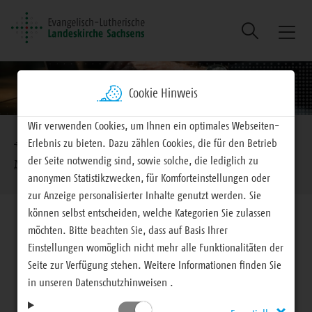
Suche
Naviga
ein/au
Cookie Hinweis
Brotkrumennavigation
Wir verwenden Cookies, um Ihnen ein optimales Webseiten-
Erlebnis zu bieten. Dazu zählen Cookies, die für den Betrieb
EVLKS - engagiert
Mitteilungen
der Seite notwendig sind, sowie solche, die lediglich zu
Mitteilungen für Haupt- und Ehrenamtliche
anonymen Statistikzwecken, für Komforteinstellungen oder
zur Anzeige personalisierter Inhalte genutzt werden. Sie
können selbst entscheiden, welche Kategorien Sie zulassen
möchten. Bitte beachten Sie, dass auf Basis Ihrer
Einstellungen womöglich nicht mehr alle Funktionalitäten der
Seite zur Verfügung stehen. Weitere Informationen finden Sie
Mitteilungen für Haupt- und Ehrenamtliche
in unseren Datenschutzhinweisen .
Jugendwerkstatt