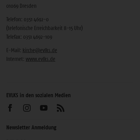
01069 Dresden
Telefon: 0351 4692-0
(telefonische Erreichbarkeit 8-15 Uhr)
Telefax: 0351 4692-109
E-Mail:
kirche@evlks.de
Internet:
www.evlks.de
EVLKS in den sozialen Medien
Besuchen
Besuchen
Besuchen
Abonnieren
Sie
Sie
Sie
Sie
Newsletter Anmeldung
uns
uns
uns
unseren
Geben