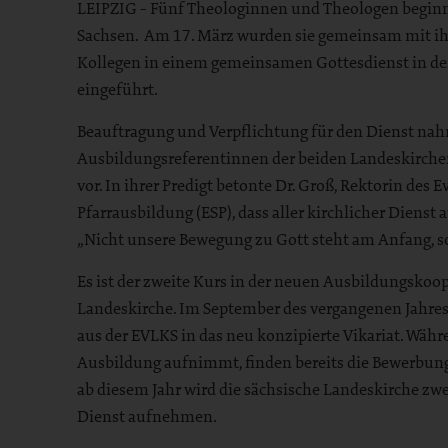
LEIPZIG - Fünf Theologinnen und Theologen beginn
Sachsen. Am 17. März wurden sie gemeinsam mit ih
Kollegen in einem gemeinsamen Gottesdienst in der 
eingeführt.
Beauftragung und Verpflichtung für den Dienst nah
Ausbildungsreferentinnen der beiden Landeskirche
vor. In ihrer Predigt betonte Dr. Groß, Rektorin des
Pfarrausbildung (ESP), dass aller kirchlicher Dienst
„Nicht unsere Bewegung zu Gott steht am Anfang, s
Es ist der zweite Kurs in der neuen Ausbildungskoo
Landeskirche. Im September des vergangenen Jahres 
aus der EVLKS in das neu konzipierte Vikariat. Wäh
Ausbildung aufnimmt, finden bereits die Bewerbung
ab diesem Jahr wird die sächsische Landeskirche zw
Dienst aufnehmen.