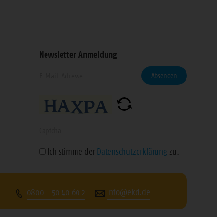
Newsletter Anmeldung
Geben
eren
Absenden
Sie
Ihre
n
E-
Mail-
Geben
Adresse
Sie
Ich stimme der
Datenschutzerklärung
zu.
ein
die
angezeigte
Zeichenfolge
0800 - 50 40 60 2
info@ekd.de
ein