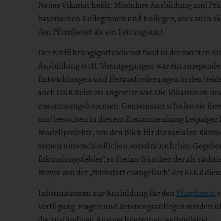
Neues Vikariat heißt: Modulare Ausbildung und Pr
bayerischen Kolleginnen und Kollegen, aber auch sä
den Pfarrdienst als ein Leitungsamt.
Der Einführungsgottesdienst fand in der zweiten
Ausbildung statt. Vorangegangen war ein anregende
Entwicklungen und Herausforderungen in den beid
auch OKR Reimers angereist war. Die Vikarinnen und 
zusammengekommen. Gemeinsam schulen sie ihren 
und besuchen in diesem Zusammenhang Leipziger 
Modellprojekte, um den Blick für die sozialen Räume
seinen unterschiedlichen sozialräumlichen Gegeben
Erkundungsfelder“, so Stefan Günther, der als säch
Meyer von der „Wirkstatt evangelisch“ der ELKB die
Informationen zur Ausbildung für den
Pfarrdienst
s
Verfügung. Fragen und Beratungsanliegen werden ü
die zuständigen Ansprechpersonen weitergleitet.