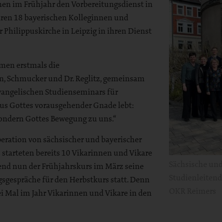
en im Frühjahr den Vorbereitungsdienst in
ren 18 bayerischen Kolleginnen und
Philippuskirche in Leipzig in ihren Dienst
men erstmals die
n, Schmucker und Dr. Reglitz, gemeinsam
 Evangelischen Studienseminars für
 aus Gottes vorausgehender Gnade lebt:
ondern Gottes Bewegung zu uns.“
peration von sächsischer und bayerischer
starteten bereits 10 Vikarinnen und Vikare
Sächsische und
rend nun der Frühjahrskurs im März seine
Studienleitend
sgespräche für den Herbstkurs statt. Denn
OKR Reimers
ei Mal im Jahr Vikarinnen und Vikare in den