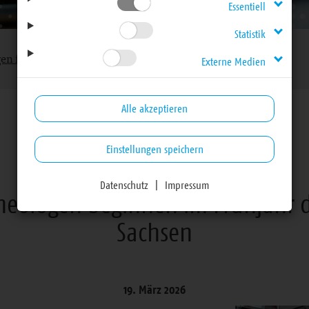
Essentiell
Statistik
gen für Haupt- und Ehrenamtliche
Externe Medien
Alle akzeptieren
Einstellungen speichern
Mitteilungen für Haupt- und Ehrenamtliche
Datenschutz
|
Impressum
eologen beginnen im Frühjahr d
Sachsen
19. März 2026