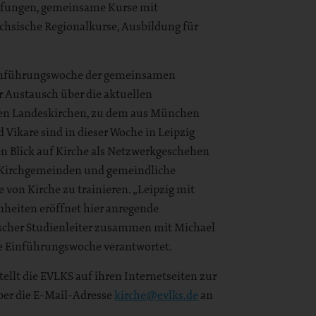
üfungen, gemeinsame Kurse mit
chsische Regionalkurse, Ausbildung für
 Einführungswoche der gemeinsamen
r Austausch über die aktuellen
en Landeskirchen, zu dem aus München
Vikare sind in dieser Woche in Leipzig
Blick auf Kirche als Netzwerkgeschehen
Kirchgemeinden und gemeindliche
 von Kirche zu trainieren. „Leipzig mit
heiten eröffnet hier anregende
sischer Studienleiter zusammen mit Michael
se Einführungswoche verantwortet.
tellt die EVLKS auf ihren Internetseiten zur
ber die E-Mail-Adresse
kirche@evlks.de
an