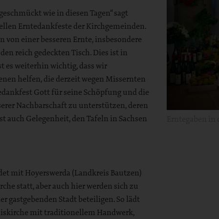
 geschmückt wie in diesen Tagen“ sagt
onellen Erntedankfeste der Kirchgemeinden.
n von einer besseren Ernte, insbesondere
n reich gedeckten Tisch. Dies ist in
 es weiterhin wichtig, dass wir
en helfen, die derzeit wegen Missernten
ntedankfest Gott für seine Schöpfung und die
serer Nachbarschaft zu unterstützen, deren
est auch Gelegenheit, den Tafeln in Sachsen
Erntegaben in 
ndet mit Hoyerswerda (Landkreis Bautzen)
che statt, aber auch hier werden sich zu
er gastgebenden Stadt beteiligen. So lädt
iskirche mit traditionellem Handwerk,