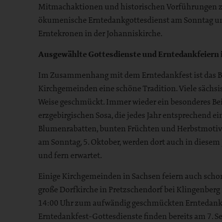
Mitmachaktionen und historischen Vorführungen zu
ökumenische Erntedankgottesdienst am Sonntag um 
Erntekronen in der Johanniskirche.
Ausgewählte Gottesdienste und Erntedankfeiern
Im Zusammenhang mit dem Erntedankfest ist das B
Kirchgemeinden eine schöne Tradition. Viele sächsi
Weise geschmückt. Immer wieder ein besonderes Beis
erzgebirgischen Sosa, die jedes Jahr entsprechend e
Blumenrabatten, bunten Früchten und Herbstmotive
am Sonntag, 5. Oktober, werden dort auch in diesem
und fern erwartet.
Einige Kirchgemeinden in Sachsen feiern auch schon
große Dorfkirche in Pretzschendorf bei Klingenber
14:00 Uhr zum aufwändig geschmückten Erntedankfe
Erntedankfest-Gottesdienste finden bereits am 7. Sep