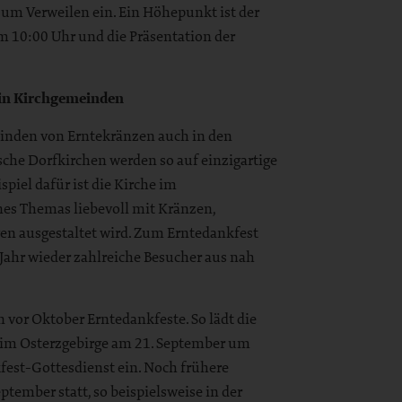
m Verweilen ein. Ein Höhepunkt ist der
10:00 Uhr und die Präsentation der
 in Kirchgemeinden
inden von Erntekränzen auch in den
sche Dorfkirchen werden so auf einzigartige
piel dafür ist die Kirche im
ines Themas liebevoll mit Kränzen,
n ausgestaltet wird. Zum Erntedankfest
 Jahr wieder zahlreiche Besucher aus nah
 vor Oktober Erntedankfeste. So lädt die
g im Osterzgebirge am 21. September um
st-Gottesdienst ein. Noch frühere
tember statt, so beispielsweise in der