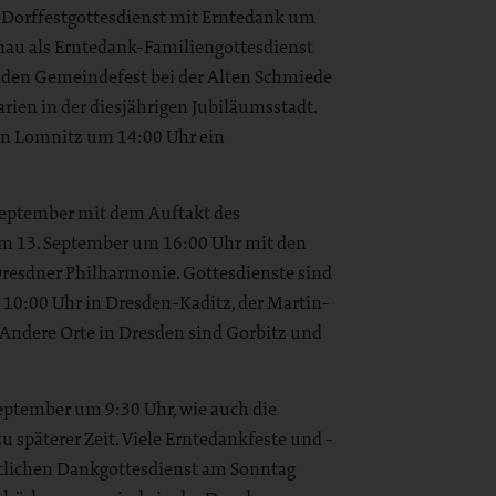
ls Dorffestgottesdienst mit Erntedank um
au als Erntedank-Familiengottesdienst
den Gemeindefest bei der Alten Schmiede
rien in der diesjährigen Jubiläumsstadt.
von Lomnitz um 14:00 Uhr ein
 September mit dem Auftakt des
 am 13. September um 16:00 Uhr mit den
Dresdner Philharmonie. Gottesdienste sind
10:00 Uhr in Dresden-Kaditz, der Martin-
 Andere Orte in Dresden sind Gorbitz und
eptember um 9:30 Uhr, wie auch die
u späterer Zeit. Viele Erntedankfeste und -
ntlichen Dankgottesdienst am Sonntag