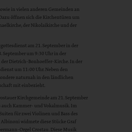
 sowie in vielen anderen Gemeinden an
 Dazu öffnen sich die Kirchentüren um
naelkirche, der Nikolaikirche und der
tgottesdienst am 21. September in der
28. September um 9:30 Uhr in der
der Dietrich-Bonhoeffer-Kirche. In der
esdienst um 11:00 Uhr. Neben den
ondere naturnah in den ländlichen
schaft mit einbezieht.
Crostauer Kirchgemeinde am 21. September
als auch Kammer- und Vokalmusik. Im
Suiten für zwei Violinen und Bass des
 Albinoni widmete diese Stücke Graf
ilbermann-Orgel Crostau. Diese Musik