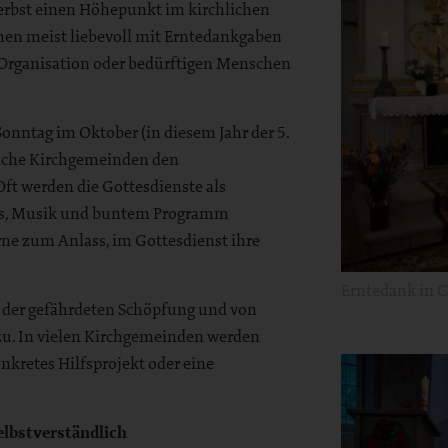
Herbst einen Höhepunkt im kirchlichen
chen meist liebevoll mit Erntedankgaben
 Organisation oder bedürftigen Menschen
Sonntag im Oktober (in diesem Jahr der 5.
manche Kirchgemeinden den
Oft werden die Gottesdienste als
fés, Musik und buntem Programm
ne zum Anlass, im Gottesdienst ihre
Erntedank in C
 der gefährdeten Schöpfung und von
zu. In vielen Kirchgemeinden werden
kretes Hilfsprojekt oder eine
selbstverständlich