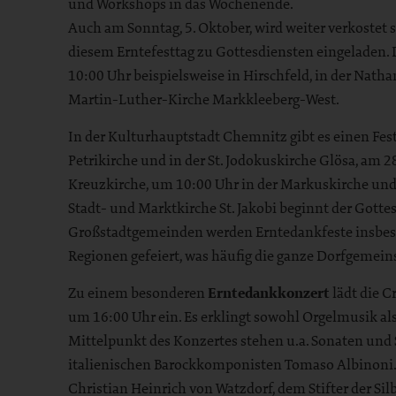
und Workshops in das Wochenende.
Auch am Sonntag, 5. Oktober, wird weiter verkostet
diesem Erntefesttag zu Gottesdiensten eingeladen.
10:00 Uhr beispielsweise in Hirschfeld, in der Natha
Martin-Luther-Kirche Markkleeberg-West.
In der Kulturhauptstadt Chemnitz gibt es einen Fes
Petrikirche und in der St. Jodokuskirche Glösa, am 
Kreuzkirche, um 10:00 Uhr in der Markuskirche und 
Stadt- und Marktkirche St. Jakobi beginnt der Gott
Großstadtgemeinden werden Erntedankfeste insbes
Regionen gefeiert, was häufig die ganze Dorfgemein
Zu einem besonderen
Erntedankkonzert
lädt die 
um 16:00 Uhr ein. Es erklingt sowohl Orgelmusik 
Mittelpunkt des Konzertes stehen u.a. Sonaten und 
italienischen Barockkomponisten Tomaso Albinoni.
Christian Heinrich von Watzdorf, dem Stifter der S