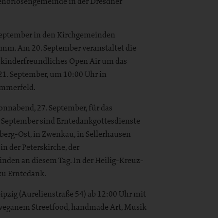
Gehörlosengemeinde in der Dresdner
eptember in den Kirchgemeinden
mm. Am 20. September veranstaltet die
kinderfreundliches Open Air um das
21. September, um 10:00 Uhr in
ommerfeld.
onnabend, 27. September, für das
 September sind Erntedankgottesdienste
berg-Ost, in Zwenkau, in Sellerhausen
in der Peterskirche, der
den an diesem Tag. In der Heilig-Kreuz-
 zu Erntedank.
ipzig (Aurelienstraße 54) ab 12:00 Uhr mit
veganem Streetfood, handmade Art, Musik