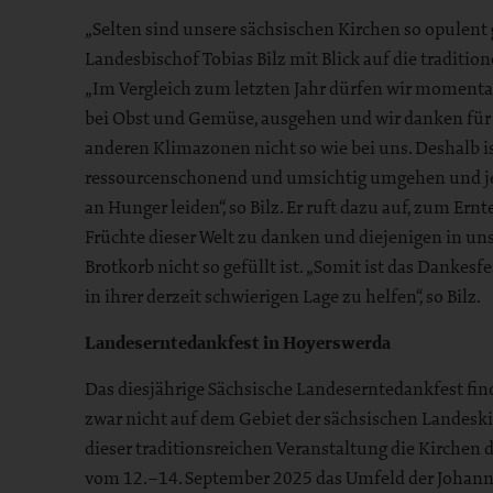
„Selten sind unsere sächsischen Kirchen so opulent
Landesbischof Tobias Bilz mit Blick auf die traditi
„Im Vergleich zum letzten Jahr dürfen wir momenta
bei Obst und Gemüse, ausgehen und wir danken für de
anderen Klimazonen nicht so wie bei uns. Deshalb ist
ressourcenschonend und umsichtig umgehen und jen
an Hunger leiden“, so Bilz. Er ruft dazu auf, zum Er
Früchte dieser Welt zu danken und diejenigen in un
Brotkorb nicht so gefüllt ist. „Somit ist das Dankesf
in ihrer derzeit schwierigen Lage zu helfen“, so Bilz.
Landeserntedankfest in Hoyerswerda
Das diesjährige Sächsische Landeserntedankfest fi
zwar nicht auf dem Gebiet der sächsischen Landeskir
dieser traditionsreichen Veranstaltung die Kirchen d
vom 12.–14. September 2025 das Umfeld der Johann