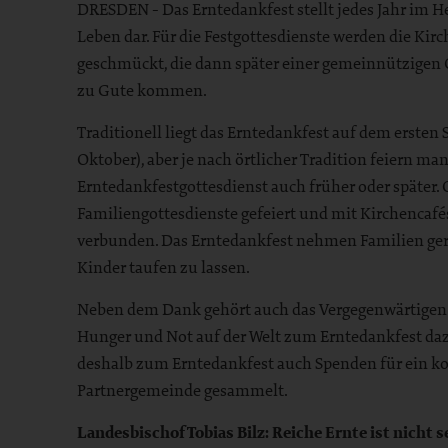
DRESDEN - Das Erntedankfest stellt jedes Jahr im 
Leben dar. Für die Festgottesdienste werden die Kir
geschmückt, die dann später einer gemeinnützigen
zu Gute kommen.
Traditionell liegt das Erntedankfest auf dem ersten 
Oktober), aber je nach örtlicher Tradition feiern 
Erntedankfestgottesdienst auch früher oder später. 
Familiengottesdienste gefeiert und mit Kirchenca
verbunden. Das Erntedankfest nehmen Familien ger
Kinder taufen zu lassen.
Neben dem Dank gehört auch das Vergegenwärtigen
Hunger und Not auf der Welt zum Erntedankfest da
deshalb zum Erntedankfest auch Spenden für ein kon
Partnergemeinde gesammelt.
Landesbischof Tobias Bilz: Reiche Ernte ist nicht 