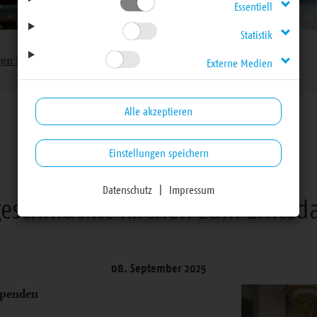
Essentiell
Statistik
gen für Haupt- und Ehrenamtliche
Externe Medien
Alle akzeptieren
Einstellungen speichern
Mitteilungen für Haupt- und Ehrenamtliche
Datenschutz
|
Impressum
geschmückte Kirchen zum Ernteda
08. September 2025
Spenden