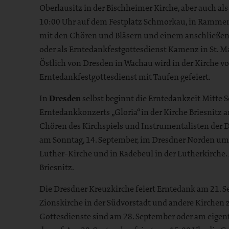
Oberlausitz in der Bischheimer Kirche, aber auch a
10:00 Uhr auf dem Festplatz Schmorkau, in Rammen
mit den Chören und Bläsern und einem anschließen
oder als Erntedankfestgottesdienst Kamenz in St. Ma
Östlich von Dresden in Wachau wird in der Kirche 
Erntedankfestgottesdienst mit Taufen gefeiert.
In
Dresden
selbst beginnt die Erntedankzeit Mitte
Erntedankkonzerts „Gloria“ in der Kirche Briesnitz
Chören des Kirchspiels und Instrumentalisten der 
am Sonntag, 14. September, im Dresdner Norden um 
Luther-Kirche und in Radebeul in der Lutherkirche.
Briesnitz.
Die Dresdner Kreuzkirche feiert Erntedank am 21. S
Zionskirche in der Südvorstadt und andere Kirchen z
Gottesdienste sind am 28. September oder am eige