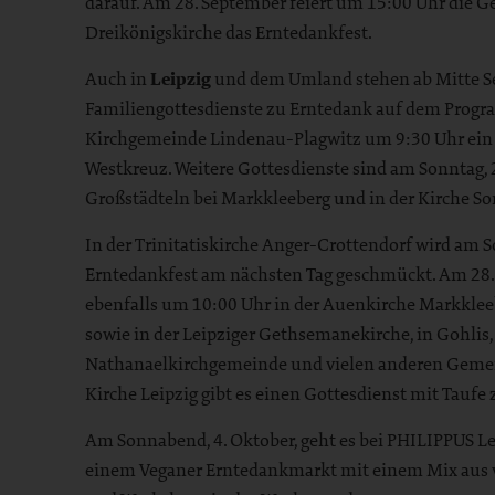
darauf. Am 28. September feiert um 15:00 Uhr die 
Dreikönigskirche das Erntedankfest.
Auch in
Leipzig
und dem Umland stehen ab Mitte S
Familiengottesdienste zu Erntedank auf dem Progra
Kirchgemeinde Lindenau-Plagwitz um 9:30 Uhr ein 
Westkreuz. Weitere Gottesdienste sind am Sonntag, 
Großstädteln bei Markkleeberg und in der Kirche S
In der Trinitatiskirche Anger-Crottendorf wird am S
Erntedankfest am nächsten Tag geschmückt. Am 28.
ebenfalls um 10:00 Uhr in der Auenkirche Markklee
sowie in der Leipziger Gethsemanekirche, in Gohlis, 
Nathanaelkirchgemeinde und vielen anderen Gemein
Kirche Leipzig gibt es einen Gottesdienst mit Taufe
Am Sonnabend, 4. Oktober, geht es bei PHILIPPUS Le
einem Veganer Erntedankmarkt mit einem Mix aus 