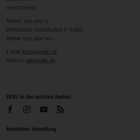
01069 Dresden
Telefon: 0351 4692-0
(telefonische Erreichbarkeit 8-15 Uhr)
Telefax: 0351 4692-109
E-Mail:
kirche@evlks.de
Internet:
www.evlks.de
EVLKS in den sozialen Medien
Besuchen
Besuchen
Besuchen
Abonnieren
Sie
Sie
Sie
Sie
Newsletter Anmeldung
uns
uns
uns
unseren