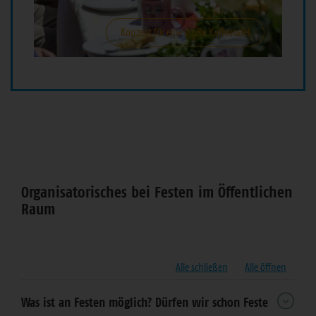
Konzept für eine große Kaffeetafel
Bereich
Organisatorisches bei Festen im Öffentlichen
Raum
Alle schließen
Alle öffnen
Was ist an Festen möglich? Dürfen wir schon Feste