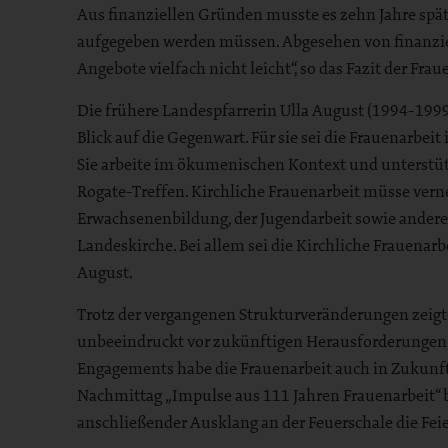
Aus finanziellen Gründen musste es zehn Jahre spät
aufgegeben werden müssen. Abgesehen von finanzie
Angebote vielfach nicht leicht“, so das Fazit der Fra
Die frühere Landespfarrerin Ulla August (1994-1999
Blick auf die Gegenwart. Für sie sei die Frauenarbei
Sie arbeite im ökumenischen Kontext und unterstütz
Rogate-Treffen. Kirchliche Frauenarbeit müsse verne
Erwachsenenbildung, der Jugendarbeit sowie andere
Landeskirche. Bei allem sei die Kirchliche Frauenarb
August.
Trotz der vergangenen Strukturveränderungen zeigte
unbeeindruckt vor zukünftigen Herausforderungen
Engagements habe die Frauenarbeit auch in Zukun
Nachmittag „Impulse aus 111 Jahren Frauenarbeit“ 
anschließender Ausklang an der Feuerschale die Fei