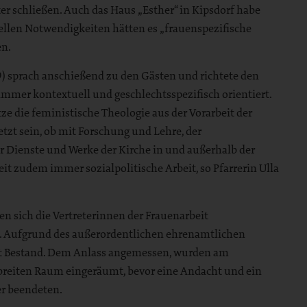
er schließen. Auch das Haus „Esther“ in Kipsdorf habe
llen Notwendigkeiten hätten es „frauenspezifische
uen.
) sprach anschießend zu den Gästen und richtete den
t immer kontextuell und geschlechtsspezifisch orientiert.
e die feministische Theologie aus der Vorarbeit der
tzt sein, ob mit Forschung und Lehre, der
r Dienste und Werke der Kirche in und außerhalb der
eit zudem immer sozialpolitische Arbeit, so Pfarrerin Ulla
n sich die Vertreterinnen der Frauenarbeit
. Aufgrund des außerordentlichen ehrenamtlichen
ft Bestand. Dem Anlass angemessen, wurden am
breiten Raum eingeräumt, bevor eine Andacht und ein
er beendeten.