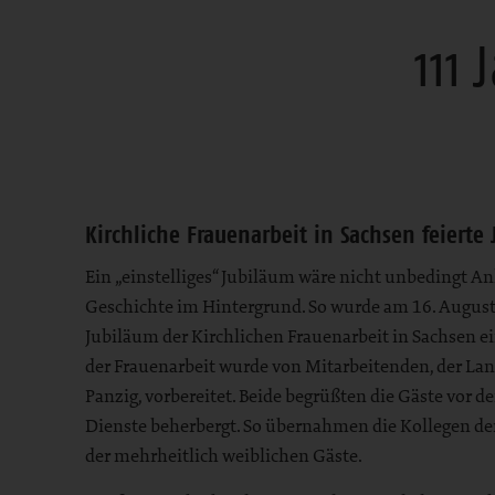
111 
Bereich
Kirchliche Frauenarbeit in Sachsen feierte
Ein „einstelliges“ Jubiläum wäre nicht unbedingt Anl
Geschichte im Hintergrund. So wurde am 16. August
Jubiläum der Kirchlichen Frauenarbeit in Sachsen e
der Frauenarbeit wurde von Mitarbeitenden, der Lande
Panzig, vorbereitet. Beide begrüßten die Gäste vor 
Dienste beherbergt. So übernahmen die Kollegen de
der mehrheitlich weiblichen Gäste.