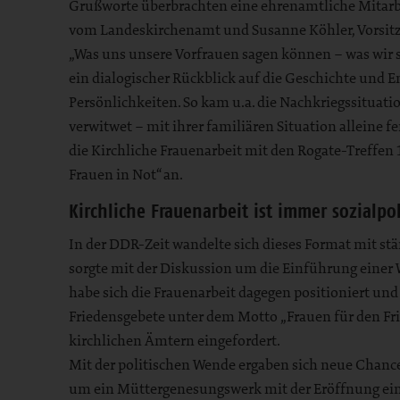
Grußworte überbrachten eine ehrenamtliche Mitarbe
vom Landeskirchenamt und Susanne Köhler, Vorsitz
„Was uns unsere Vorfrauen sagen können – was wir 
ein dialogischer Rückblick auf die Geschichte und 
Persönlichkeiten. So kam u.a. die Nachkriegssituatio
verwitwet – mit ihrer familiären Situation alleine
die Kirchliche Frauenarbeit mit den Rogate-Treffe
Frauen in Not“ an.
Kirchliche Frauenarbeit ist immer sozialpol
In der DDR-Zeit wandelte sich dieses Format mit stä
sorgte mit der Diskussion um die Einführung einer 
habe sich die Frauenarbeit dagegen positioniert und 
Friedensgebete unter dem Motto „Frauen für den Frie
kirchlichen Ämtern eingefordert.
Mit der politischen Wende ergaben sich neue Chancen
um ein Müttergenesungswerk mit der Eröffnung ein