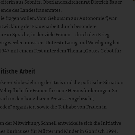
iterin aus Sebnitz, Oberlandeskirchenrat Dietrich Bauer
ende des Landesfrauenrates.
sie fragen wollen. Vom Gehorsam zur Autonomie?“, war
Entwicklung der Frauenarbeit durch besondere
n zur Sprache, in der viele Frauen – durch den Krieg
 fertig werden mussten. Unterstützung und Würdigung bot
n 1947 mit einem Fest unter dem Thema „Gottes Gebot für
itische Arbeit
rkerer Einbeziehung der Basis und die politische Situation
Wehrpflicht für Frauen für neue Herausforderungen. So
sich in den konziliaren Prozess eingebracht,
den“ organisiert sowie die Teilhabe von Frauen in
 der Mitwirkung. Schnell entwickelte sich die Initiative
es Kurhauses für Mütter und Kinder in Gohrisch 1994.