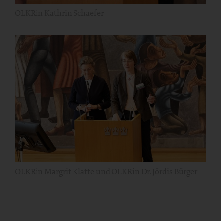
OLKRin Kathrin Schaefer
OLKRin Margrit Klatte und OLKRin Dr. Jördis Bürger