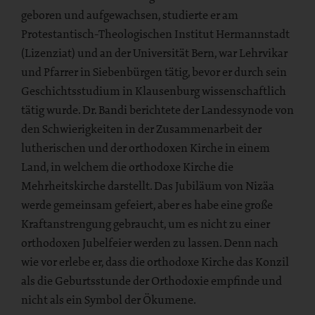
geboren und aufgewachsen, studierte er am
Protestantisch-Theologischen Institut Hermannstadt
(Lizenziat) und an der Universität Bern, war Lehrvikar
und Pfarrer in Siebenbürgen tätig, bevor er durch sein
Geschichtsstudium in Klausenburg wissenschaftlich
tätig wurde. Dr. Bandi berichtete der Landessynode von
den Schwierigkeiten in der Zusammenarbeit der
lutherischen und der orthodoxen Kirche in einem
Land, in welchem die orthodoxe Kirche die
Mehrheitskirche darstellt. Das Jubiläum von Nizäa
werde gemeinsam gefeiert, aber es habe eine große
Kraftanstrengung gebraucht, um es nicht zu einer
orthodoxen Jubelfeier werden zu lassen. Denn nach
wie vor erlebe er, dass die orthodoxe Kirche das Konzil
als die Geburtsstunde der Orthodoxie empfinde und
nicht als ein Symbol der Ökumene.