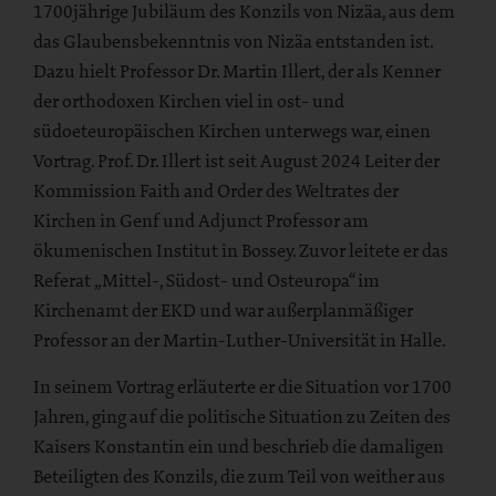
1700jährige Jubiläum des Konzils von Nizäa, aus dem
das Glaubensbekenntnis von Nizäa entstanden ist.
Dazu hielt Professor Dr. Martin Illert, der als Kenner
der orthodoxen Kirchen viel in ost- und
südoeteuropäischen Kirchen unterwegs war, einen
Vortrag. Prof. Dr. Illert ist seit August 2024 Leiter der
Kommission Faith and Order des Weltrates der
Kirchen in Genf und Adjunct Professor am
ökumenischen Institut in Bossey. Zuvor leitete er das
Referat „Mittel-, Südost- und Osteuropa“ im
Kirchenamt der EKD und war außerplanmäßiger
Professor an der Martin-Luther-Universität in Halle.
In seinem Vortrag erläuterte er die Situation vor 1700
Jahren, ging auf die politische Situation zu Zeiten des
Kaisers Konstantin ein und beschrieb die damaligen
Beteiligten des Konzils, die zum Teil von weither aus