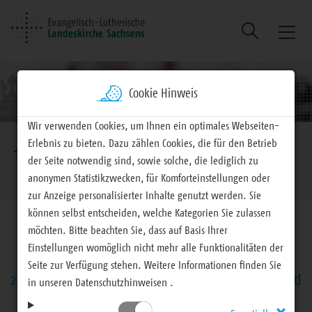
Suche
Naviga
ein/au
Cookie Hinweis
Wir verwenden Cookies, um Ihnen ein optimales Webseiten-
Brotkrumennavigation
Erlebnis zu bieten. Dazu zählen Cookies, die für den Betrieb
EVLKS - engagiert
Landeskirche
Landessynode
der Seite notwendig sind, sowie solche, die lediglich zu
Samstag, 12. April 2025
anonymen Statistikzwecken, für Komforteinstellungen oder
zur Anzeige personalisierter Inhalte genutzt werden. Sie
können selbst entscheiden, welche Kategorien Sie zulassen
möchten. Bitte beachten Sie, dass auf Basis Ihrer
Einstellungen womöglich nicht mehr alle Funktionalitäten der
Seite zur Verfügung stehen. Weitere Informationen finden Sie
28. Landessynode – Berichterstattung, Vorlagen und
in unseren Datenschutzhinweisen .
Beschlüsse