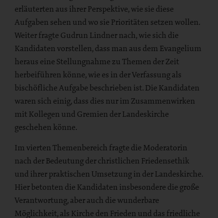
erläuterten aus ihrer Perspektive, wie sie diese
Aufgaben sehen und wo sie Prioritäten setzen wollen.
Weiter fragte Gudrun Lindner nach, wie sich die
Kandidaten vorstellen, dass man aus dem Evangelium
heraus eine Stellungnahme zu Themen der Zeit
herbeiführen könne, wie es in der Verfassung als
bischöfliche Aufgabe beschrieben ist. Die Kandidaten
waren sich einig, dass dies nur im Zusammenwirken
mit Kollegen und Gremien der Landeskirche
geschehen könne.
Im vierten Themenbereich fragte die Moderatorin
nach der Bedeutung der christlichen Friedensethik
und ihrer praktischen Umsetzung in der Landeskirche.
Hier betonten die Kandidaten insbesondere die große
Verantwortung, aber auch die wunderbare
Möglichkeit, als Kirche den Frieden und das friedliche