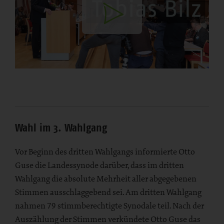
Inhalt
von
externem
Anbieter
laden
Wahl im 3. Wahlgang
Vor Beginn des dritten Wahlgangs informierte Otto
Guse die Landessynode darüber, dass im dritten
Wahlgang die absolute Mehrheit aller abgegebenen
Stimmen ausschlaggebend sei. Am dritten Wahlgang
nahmen 79 stimmberechtigte Synodale teil. Nach der
Auszählung der Stimmen verkündete Otto Guse das