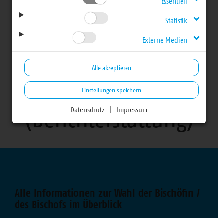
Beschlüsse
Essentiell
Statistik
27. Landessynode -
Externe Medien
Sondertagung zur
Alle akzeptieren
Bischofswahl
Einstellungen speichern
(Berichterstattung)
Datenschutz
|
Impressum
Bereich
Alle Informationen zur Wahl der Bischöfin /
des Bischofs im Überblick