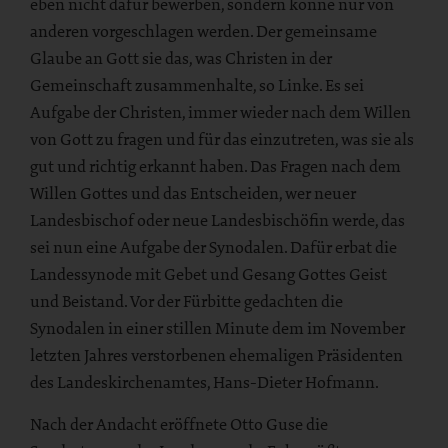
eben nicht dafür bewerben, sondern könne nur von
anderen vorgeschlagen werden. Der gemeinsame
Glaube an Gott sie das, was Christen in der
Gemeinschaft zusammenhalte, so Linke. Es sei
Aufgabe der Christen, immer wieder nach dem Willen
von Gott zu fragen und für das einzutreten, was sie als
gut und richtig erkannt haben. Das Fragen nach dem
Willen Gottes und das Entscheiden, wer neuer
Landesbischof oder neue Landesbischöfin werde, das
sei nun eine Aufgabe der Synodalen. Dafür erbat die
Landessynode mit Gebet und Gesang Gottes Geist
und Beistand. Vor der Fürbitte gedachten die
Synodalen in einer stillen Minute dem im November
letzten Jahres verstorbenen ehemaligen Präsidenten
des Landeskirchenamtes, Hans-Dieter Hofmann.
Nach der Andacht eröffnete Otto Guse die