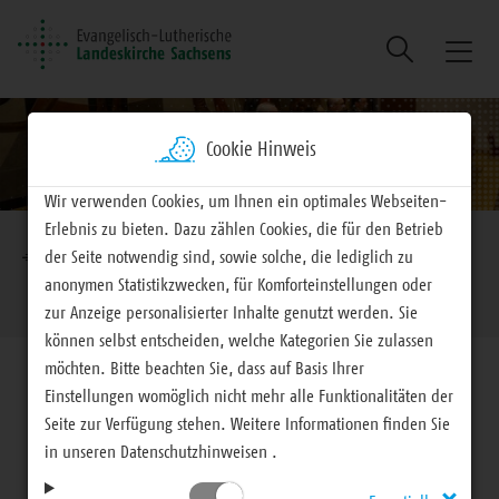
Suche
Naviga
ein/au
Cookie Hinweis
Wir verwenden Cookies, um Ihnen ein optimales Webseiten-
Brotkrumennavigation
Erlebnis zu bieten. Dazu zählen Cookies, die für den Betrieb
der Seite notwendig sind, sowie solche, die lediglich zu
EVLKS - engagiert
Landeskirche
Landessynode
anonymen Statistikzwecken, für Komforteinstellungen oder
28.02. bis 01.03.2020
zur Anzeige personalisierter Inhalte genutzt werden. Sie
können selbst entscheiden, welche Kategorien Sie zulassen
möchten. Bitte beachten Sie, dass auf Basis Ihrer
Einstellungen womöglich nicht mehr alle Funktionalitäten der
Seite zur Verfügung stehen. Weitere Informationen finden Sie
in unseren Datenschutzhinweisen .
27. Landessynode Berichterstattung, Vorlagen und