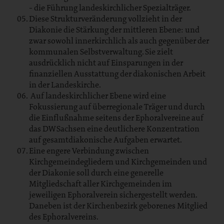
- die Führung landeskirchlicher Spezialträger.
Diese Strukturveränderung vollzieht in der
Diakonie die Stärkung der mittleren Ebene: und
zwar sowohl innerkirchlich als auch gegenüber der
kommunalen Selbstverwaltung. Sie zielt
ausdrücklich nicht auf Einsparungen in der
finanziellen Ausstattung der diakonischen Arbeit
in der Landeskirche.
Auf landeskirchlicher Ebene wird eine
Fokussierung auf überregionale Träger und durch
die Einflußnahme seitens der Ephoralvereine auf
das DW Sachsen eine deutlichere Konzentration
auf gesamtdiakonische Aufgaben erwartet.
Eine engere Verbindung zwischen
Kirchgemeindegliedern und Kirchgemeinden und
der Diakonie soll durch eine generelle
Mitgliedschaft aller Kirchgemeinden im
jeweiligen Ephoralverein sichergestellt werden.
Daneben ist der Kirchenbezirk geborenes Mitglied
des Ephoralvereins.