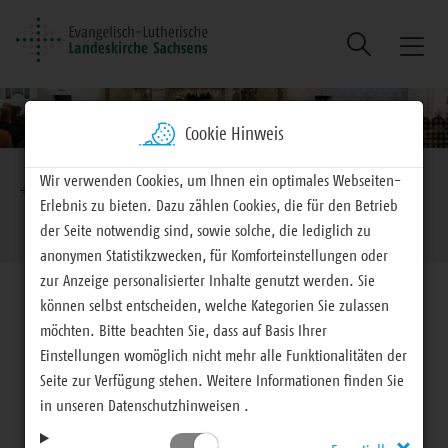
Suche
Naviga
ein/au
Cookie Hinweis
Brotkrumennavigation
Wir verwenden Cookies, um Ihnen ein optimales Webseiten-
EVLKS - engagiert
Landeskirche
Landessynode
Erlebnis zu bieten. Dazu zählen Cookies, die für den Betrieb
Sonntag, 19. November 2017
der Seite notwendig sind, sowie solche, die lediglich zu
anonymen Statistikzwecken, für Komforteinstellungen oder
zur Anzeige personalisierter Inhalte genutzt werden. Sie
können selbst entscheiden, welche Kategorien Sie zulassen
möchten. Bitte beachten Sie, dass auf Basis Ihrer
Einstellungen womöglich nicht mehr alle Funktionalitäten der
27. Landessynode Berichterstattung, Vorlagen und
Seite zur Verfügung stehen. Weitere Informationen finden Sie
in unseren Datenschutzhinweisen .
Beschlüsse