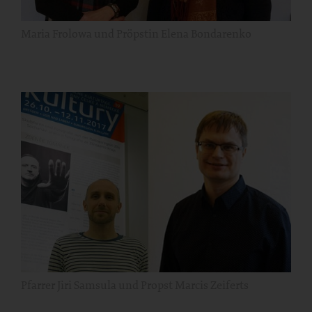
Maria Frolowa und Pröpstin Elena Bondarenko
Pfarrer Jiri Samsula und Propst Marcis Zeiferts