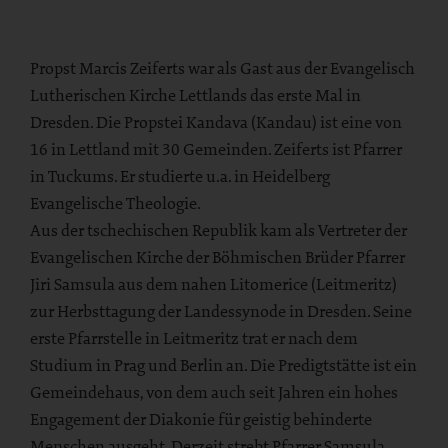
Propst Marcis Zeiferts war als Gast aus der Evangelisch
Lutherischen Kirche Lettlands das erste Mal in
Dresden. Die Propstei Kandava (Kandau) ist eine von
16 in Lettland mit 30 Gemeinden. Zeiferts ist Pfarrer
in Tuckums. Er studierte u.a. in Heidelberg
Evangelische Theologie.
Aus der tschechischen Republik kam als Vertreter der
Evangelischen Kirche der Böhmischen Brüder Pfarrer
Jiri Samsula aus dem nahen Litomerice (Leitmeritz)
zur Herbsttagung der Landessynode in Dresden. Seine
erste Pfarrstelle in Leitmeritz trat er nach dem
Studium in Prag und Berlin an. Die Predigtstätte ist ein
Gemeindehaus, von dem auch seit Jahren ein hohes
Engagement der Diakonie für geistig behinderte
Menschen ausgeht. Derzeit strebt Pfarrer Samsula