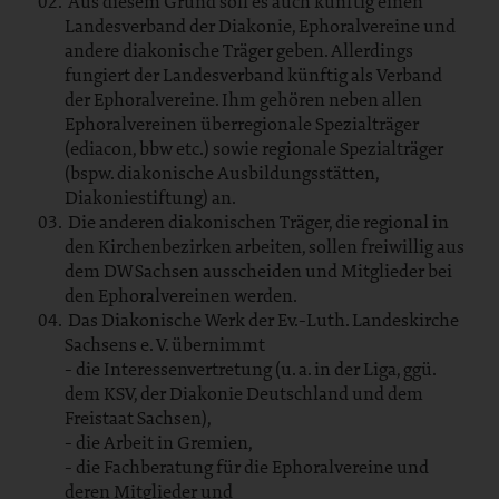
Aus diesem Grund soll es auch künftig einen
Landesverband der Diakonie, Ephoralvereine und
andere diakonische Träger geben. Allerdings
fungiert der Landesverband künftig als Verband
der Ephoralvereine. Ihm gehören neben allen
Ephoralvereinen überregionale Spezialträger
(ediacon, bbw etc.) sowie regionale Spezialträger
(bspw. diakonische Ausbildungsstätten,
Diakoniestiftung) an.
Die anderen diakonischen Träger, die regional in
den Kirchenbezirken arbeiten, sollen freiwillig aus
dem DW Sachsen ausscheiden und Mitglieder bei
den Ephoralvereinen werden.
Das Diakonische Werk der Ev.-Luth. Landeskirche
Sachsens e. V. übernimmt
- die Interessenvertretung (u. a. in der Liga, ggü.
dem KSV, der Diakonie Deutschland und dem
Freistaat Sachsen),
- die Arbeit in Gremien,
- die Fachberatung für die Ephoralvereine und
deren Mitglieder und