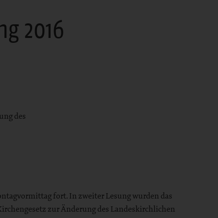
ng 2016
rung des
ntagvormittag fort. In zweiter Lesung wurden das
Kirchengesetz zur Änderung des Landeskirchlichen