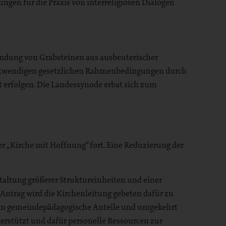
ungen für die Praxis von interreligiösen Dialogen
endung von Grabsteinen aus ausbeuterischer
r notwendigen gesetzlichen Rahmenbedingungen durch
 erfolgen. Die Landessynode erbat sich zum
 „Kirche mit Hoffnung“ fort. Eine Reduzierung der
altung größerer Struktureinheiten und einer
ntrag wird die Kirchenleitung gebeten dafür zu
e in gemeindepädagogische Anteile und umgekehrt
rstützt und dafür personelle Ressourcen zur