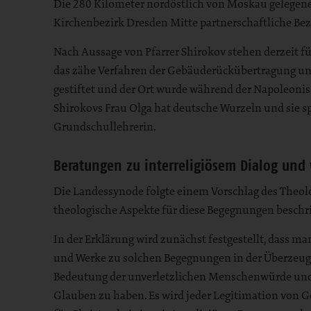
Die 280 Kilometer nordöstlich von Moskau gelegene S
Kirchenbezirk Dresden Mitte partnerschaftliche Bezi
Nach Aussage von Pfarrer Shirokov stehen derzeit f
das zähe Verfahren der Gebäuderückübertragung umzus
gestiftet und der Ort wurde während der Napoleoni
Shirokovs Frau Olga hat deutsche Wurzeln und sie sp
Grundschullehrerin.
Beratungen zu interreligiösem Dialog un
Die Landessynode folgte einem Vorschlag des Theolo
theologische Aspekte für diese Begegnungen beschr
In der Erklärung wird zunächst festgestellt, dass m
und Werke zu solchen Begegnungen in der Überzeugu
Bedeutung der unverletzlichen Menschenwürde und d
Glauben zu haben. Es wird jeder Legitimation von G