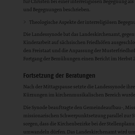
für Christen bei einer interreligiösen Begegnung als
und Begegnungen beschrieben.
Theologische Aspekte der interreligiösen Begegn
Die Landessynode bat das Landeskirchenamt, gegenü
Kinderarbeit auf sächsischen Friedhöfen ausgeschl
den Freistaat und die Anpassung der Musterfriedho
Fortgang der Bemühungen einen Bericht im Herbst 
Fortsetzung der Beratungen
Nach der Mittagspause setzte die Landessynode ihr
Kürzungen im kirchenmusikalischen Bereich wurde
Die Synode beauftragte den Gemeindeaufbau-, Miss
missionarischen Schwerpunktsetzung parallel zur S
sorgen, dass die Kirchenbezirke bei der Stellenpl
umwandeln dürfen. Das Landeskirchenamt wird um Pr