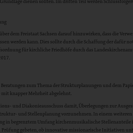
 Grundlage dienen sollten. Im dritten Teil werden Schlussfolger
ung
ber dem Freistaat Sachsen darauf hinzuwirken, dass die Verw
ossen werden kann. Dies sollte durch die Schaffung der dafü
fsordnung für kirchliche Friedhöfe durch das Landeskirchenamt
2017.
e Beratungen zum Thema der Strukturplanungen und dem Papier
 mit knapper Mehrheit abgelehnt.
ions- und Diakonieausschuss damit, Überlegungen zur Ausgest
truktur- und Stellenplanung vorzunehmen. In einem weiteren A
anung in begrenztem Umfang kirchenmusikalische Stellenanteil
üfung gebeten, ob innovative missionarische Initiativen unte