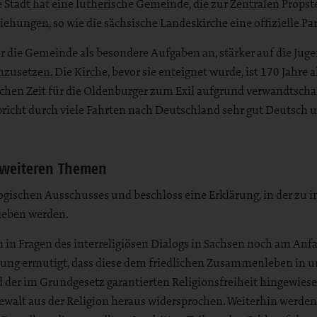
tadt hat eine lutherische Gemeinde, die zur Zentralen Propstei
ehungen, so wie die sächsische Landeskirche eine offizielle Pa
ür die Gemeinde als besondere Aufgaben an, stärker auf die Ju
etzen. Die Kirche, bevor sie enteignet wurde, ist 170 Jahre al
schen Zeit für die Oldenburger zum Exil aufgrund verwandtsch
richt durch viele Fahrten nach Deutschland sehr gut Deutsch u
d weiteren Themen
gischen Ausschusses und beschloss eine Erklärung, in der zu 
ieben werden.
an in Fragen des interreligiösen Dialogs in Sachsen noch am An
ng ermutigt, dass diese dem friedlichen Zusammenleben in uns
er im Grundgesetz garantierten Religionsfreiheit hingewiese
ewalt aus der Religion heraus widersprochen. Weiterhin werden