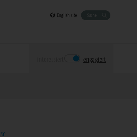
English site
Suche
interessiert
engagiert
sse