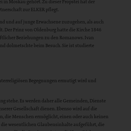
 in Moskau gehört. Zu dieser Propstei hat der
rtnerschaft zur ELKER pflegt.
gend und auf junge Erwachsene zuzugehen, als auch
t. Der Prinz von Oldenburg hatte die Kirche 1846
aftlicher Beziehungen zu den Romanows. Ivan
nd dolmetschte beim Besuch. Sie ist studierte
interreligiösen Begegnungen ermutigt wird und
fang stehe. Es werden daher alle Gemeinden, Dienste
erer Gesellschaft dienen. Ebenso wird auf die
n, die Menschen ermöglicht, einen oder auch keinen
 die wesentlichen Glaubensinhalte aufgeführt, die