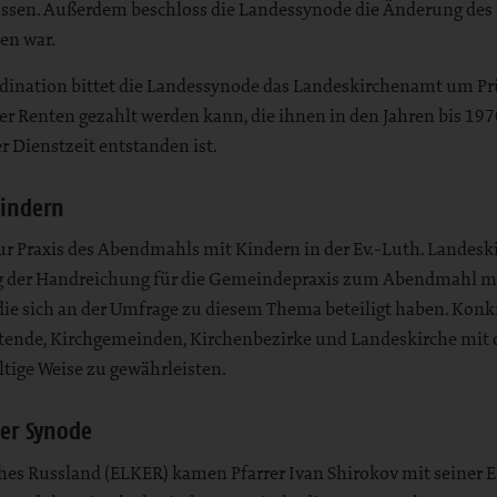
ossen. Außerdem beschloss die Landessynode die Änderung des 
en war.
nation bittet die Landessynode das Landeskirchenamt um Prü
er Renten gezahlt werden kann, die ihnen in den Jahren bis 197
 Dienstzeit entstanden ist.
Kindern
ur Praxis des Abendmahls mit Kindern in der Ev.-Luth. Landeski
ng der Handreichung für die Gemeindepraxis zum Abendmahl mit
 die sich an der Umfrage zu diesem Thema beteiligt haben. Kon
nde, Kirchgemeinden, Kirchenbezirke und Landeskirche mit de
ltige Weise zu gewährleisten.
der Synode
es Russland (ELKER) kamen Pfarrer Ivan Shirokov mit seiner Eh