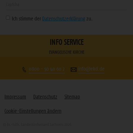
Geben
Sie
Ich stimme der
Datenschutzerklärung
zu.
die
angezeigte
Zeichenfolge
INFO SERVICE
ein
EVANGELISCHE KIRCHE
0800 - 50 40 60 2
info@ekd.de
Impressum
Datenschutz
Sitemap
Cookie-Einstellungen ändern
© Ev.-luth. Landeskirchenamt Sachsens 2026