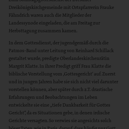
Dreikönigskirchgemeinde mit Ortspfarrerin Frauke
Fähndrich waren auch die Mitglieder der
Landessynode eingeladen, die am Freitag zur
Herbsttagung zusammen kamen.
In dem Gottesdienst, der jugendgemäß durch die
Patmos-Band unter Leitung von Reinhard Schillack
gestaltet wurde, predigte Oberlandeskirchenrätin
Margrit Klatte. In ihrer Predigt griff Frau Klatte die
biblische Vorstellung vom ‚Gottesgericht‘ auf. Zuerst
und in jungen Jahren habe sie sich nicht viel darunter
vorstellen können, aber später durch z.T. drastische
Erfahrungen und Beobachtungen im Leben
entwickelte sie eine „tiefe Dankbarkeit für Gottes
Gericht“, da es Situationen gebe, in denen irdische
Gerichte versagten. So verwies sie angesichts solch
böser Taten, wie in Paris, darauf, dass häufig nur Gott