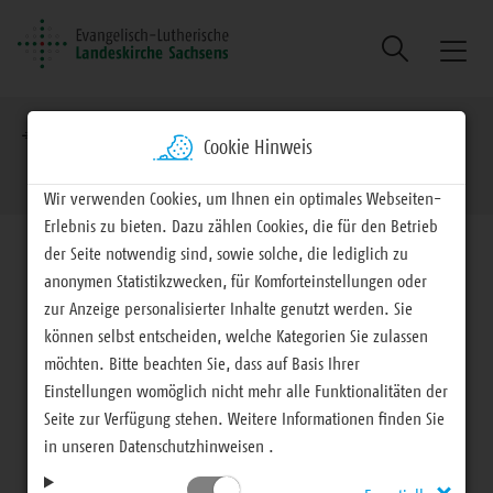
Suche
Naviga
ein/au
Brotkrumennavigation
EVLKS - engagiert
Landeskirche
Landessynode
Cookie Hinweis
Sonntag, 15. November 2015
Wir verwenden Cookies, um Ihnen ein optimales Webseiten-
Erlebnis zu bieten. Dazu zählen Cookies, die für den Betrieb
der Seite notwendig sind, sowie solche, die lediglich zu
anonymen Statistikzwecken, für Komforteinstellungen oder
zur Anzeige personalisierter Inhalte genutzt werden. Sie
27. Landessynode Berichterstattung, Vorlagen und
können selbst entscheiden, welche Kategorien Sie zulassen
möchten. Bitte beachten Sie, dass auf Basis Ihrer
Beschlüsse
Einstellungen womöglich nicht mehr alle Funktionalitäten der
Seite zur Verfügung stehen. Weitere Informationen finden Sie
27. Landessynode -
in unseren Datenschutzhinweisen .