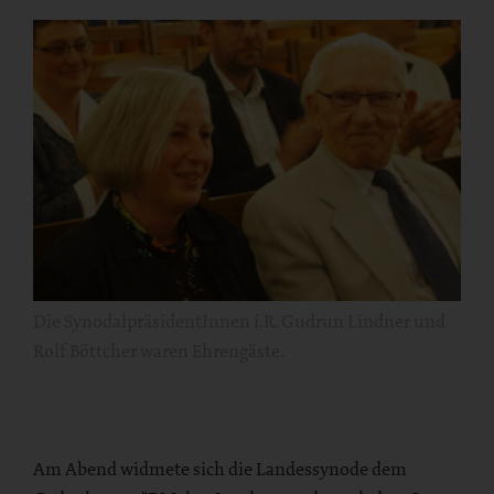
Die SynodalpräsidentInnen i.R. Gudrun Lindner und
Rolf Böttcher waren Ehrengäste.
Am Abend widmete sich die Landessynode dem