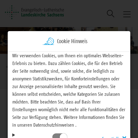
Suche
Naviga
ein/au
Cookie Hinweis
Wir verwenden Cookies, um Ihnen ein optimales Webseiten-
Brotkrumennavigation
Erlebnis zu bieten. Dazu zählen Cookies, die für den Betrieb
EVLKS - engagiert
Landeskirche
Landessynode
der Seite notwendig sind, sowie solche, die lediglich zu
Sonntag, 15. April 2018
anonymen Statistikzwecken, für Komforteinstellungen oder
zur Anzeige personalisierter Inhalte genutzt werden. Sie
können selbst entscheiden, welche Kategorien Sie zulassen
möchten. Bitte beachten Sie, dass auf Basis Ihrer
Einstellungen womöglich nicht mehr alle Funktionalitäten der
Seite zur Verfügung stehen. Weitere Informationen finden Sie
27. Landessynode Berichterstattung, Vorlagen und
in unseren Datenschutzhinweisen .
Beschlüsse