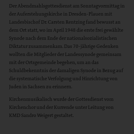
Der Abendmahlsgottesdienst am Sonntagvormittag in
der Auferstehungskirche in Dresden-Plauen mit
Landesbischof Dr. Carsten Rentzing fand bewusst an
dem Ort statt, wo im April 1948 die erste frei gewählte
Synode nach dem Ende der nationalsozialistischen
Diktatur zusammenkam. Das 70-jährige Gedenken
wollten die Mitglieder der Landessynode gemeinsam
mit der Ortsgemeinde begehen, um an das
Schuldbekenntnis der damaligen Synode in Bezug auf
die systematische Verfolgung und Hinrichtung von
Juden in Sachsen zu erinnern.
Kirchenmusikalisch wurde der Gottesdienst vom
Kirchenchor und der Kurrende unter Leitung von
KMD Sandro Weigert gestaltet.