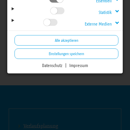
Essentiell
27. Landessynode -
Statistik
Externe Medien
Frühjahrstagung 2018
Alle akzeptieren
Einstellungen speichern
Sonntag, 15. April 2018
Datenschutz
|
Impressum
Bereich
Verlaufsplanung