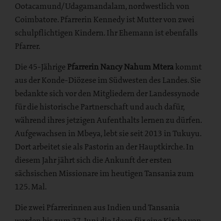
Ootacamund/Udagamandalam, nordwestlich von
Coimbatore. Pfarrerin Kennedy ist Mutter von zwei
schulpflichtigen Kindern. Ihr Ehemann ist ebenfalls
Pfarrer.
Die 45-Jährige
Pfarrerin Nancy Nahum Mtera
kommt
aus der Konde-Diözese im Südwesten des Landes. Sie
bedankte sich vor den Mitgliedern der Landessynode
für die historische Partnerschaft und auch dafür,
während ihres jetzigen Aufenthalts lernen zu dürfen.
Aufgewachsen in Mbeya, lebt sie seit 2013 in Tukuyu.
Dort arbeitet sie als Pastorin an der Hauptkirche. In
diesem Jahr jährt sich die Ankunft der ersten
sächsischen Missionare im heutigen Tansania zum
125. Mal.
Die zwei Pfarrerinnen aus Indien und Tansania
werden bis zum 27. Juni die Ideen für eine Kirche von