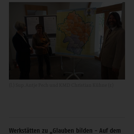
(l.) Sup. Antje Pech und KMD Christian Kühne (r.)
Werkstätten zu „Glauben bilden - Auf dem