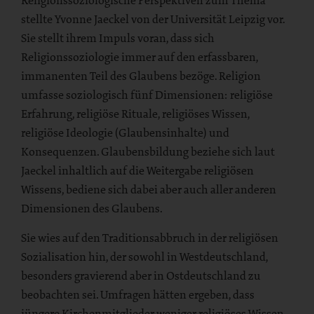
Religionssoziologische Perspektiven zum Thema
stellte Yvonne Jaeckel von der Universität Leipzig vor.
Sie stellt ihrem Impuls voran, dass sich
Religionssoziologie immer auf den erfassbaren,
immanenten Teil des Glaubens bezöge. Religion
umfasse soziologisch fünf Dimensionen: religiöse
Erfahrung, religiöse Rituale, religiöses Wissen,
religiöse Ideologie (Glaubensinhalte) und
Konsequenzen. Glaubensbildung beziehe sich laut
Jaeckel inhaltlich auf die Weitergabe religiösen
Wissens, bediene sich dabei aber auch aller anderen
Dimensionen des Glaubens.
Sie wies auf den Traditionsabbruch in der religiösen
Sozialisation hin, der sowohl in Westdeutschland,
besonders gravierend aber in Ostdeutschland zu
beobachten sei. Umfragen hätten ergeben, dass
jüngere Kirchenmitglieder weniger religiöses Wissen