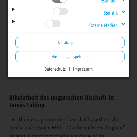
Frühjahrstagung 2016
Essentiell
Statistik
Externe Medien
Bericht vom 9. April 2016
Thementag mit Bibelarbeit, Referat, Präsentationen,
Alle akzeptieren
Gruppenarbeit und Podium
Einstellungen speichern
Datenschutz
|
Impressum
Bereich
Bibelarbeit des ungarischen Bischofs Dr.
Tamás Fabiny.
Der Thementag unter der Überschrift „Lutherische
Kirche in der Einen Welt – Glaube und Gerechtigkeit”
begann in einer morgendlichen Andacht im