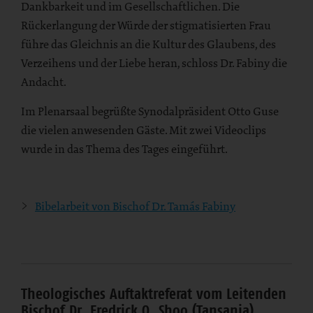
Dankbarkeit und im Gesellschaftlichen. Die
Rückerlangung der Würde der stigmatisierten Frau
führe das Gleichnis an die Kultur des Glaubens, des
Verzeihens und der Liebe heran, schloss Dr. Fabiny die
Andacht.
Im Plenarsaal begrüßte Synodalpräsident Otto Guse
die vielen anwesenden Gäste. Mit zwei Videoclips
wurde in das Thema des Tages eingeführt.
Bibelarbeit von Bischof Dr. Tamás Fabiny
Theologisches Auftaktreferat vom Leitenden
Bischof Dr. Fredrick O. Shoo (Tansania)