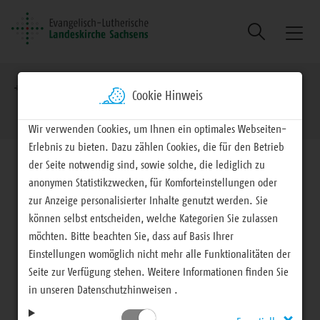
Suche
Naviga
ein/au
Brotkrumennavigation
EVLKS - engagiert
Landeskirche
Landessynode
Cookie Hinweis
Sonnabend, 09. April 2017
Wir verwenden Cookies, um Ihnen ein optimales Webseiten-
Erlebnis zu bieten. Dazu zählen Cookies, die für den Betrieb
der Seite notwendig sind, sowie solche, die lediglich zu
anonymen Statistikzwecken, für Komforteinstellungen oder
zur Anzeige personalisierter Inhalte genutzt werden. Sie
27. Landessynode Berichterstattung, Vorlagen und
können selbst entscheiden, welche Kategorien Sie zulassen
möchten. Bitte beachten Sie, dass auf Basis Ihrer
Beschlüsse
Einstellungen womöglich nicht mehr alle Funktionalitäten der
Seite zur Verfügung stehen. Weitere Informationen finden Sie
27. Landessynode -
in unseren Datenschutzhinweisen .