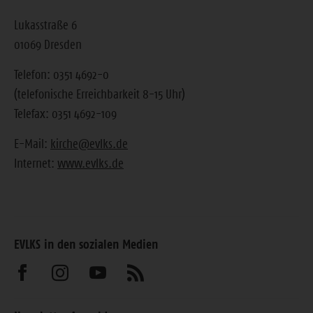
Lukasstraße 6
01069 Dresden
Telefon: 0351 4692-0
(telefonische Erreichbarkeit 8-15 Uhr)
Telefax: 0351 4692-109
E-Mail:
kirche@evlks.de
Internet:
www.evlks.de
EVLKS in den sozialen Medien
Besuchen
Besuchen
Besuchen
Abonnieren
Sie
Sie
Sie
Sie