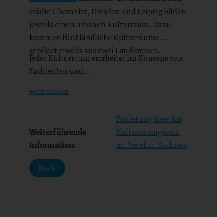
Städte Chemnitz, Dresden und Leipzig bilden
jeweils einen urbanen Kulturraum. Dazu
kommen fünf ländliche Kulturräume,
gebildet jeweils aus zwei Landkreisen.
Jeder Kulturraum erarbeitet im Konsens von
Fachleuten und…
weiterlesen
Förderung über das
Weiterführende
Kulturraumgesetz
Information:
im Freistaat Sachsen
Details