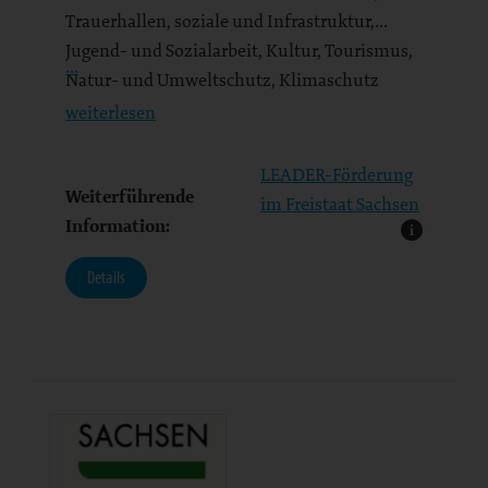
Trauerhallen, soziale und Infrastruktur,
Jugend- und Sozialarbeit, Kultur, Tourismus,
…
Natur- und Umweltschutz, Klimaschutz
usw.).
weiterlesen
LEADER-Förderung
Weiterführende
im Freistaat Sachsen
Information:
Details