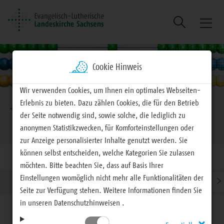
Suche
Naviga
ein/au
Cookie Hinweis
Wir verwenden Cookies, um Ihnen ein optimales Webseiten-
Brotkrumennavigation
Erlebnis zu bieten. Dazu zählen Cookies, die für den Betrieb
EVLKS - engagiert
Arbeitsfelder
Fördermittel
der Seite notwendig sind, sowie solche, die lediglich zu
Förderprogramme
anonymen Statistikzwecken, für Komforteinstellungen oder
zur Anzeige personalisierter Inhalte genutzt werden. Sie
können selbst entscheiden, welche Kategorien Sie zulassen
möchten. Bitte beachten Sie, dass auf Basis Ihrer
Einstellungen womöglich nicht mehr alle Funktionalitäten der
›
›
Fördermittel-Datenbank der EVLKS
Weitere Fördermittel-D
Seite zur Verfügung stehen. Weitere Informationen finden Sie
in unseren Datenschutzhinweisen .