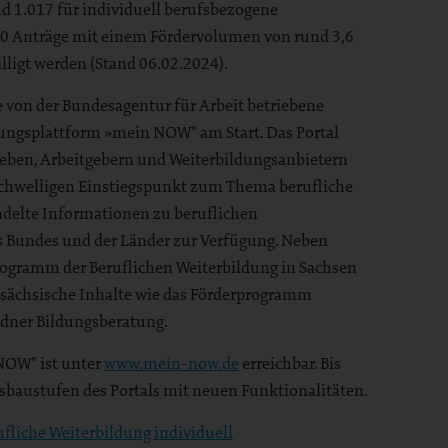
nd 1.017 für individuell berufsbezogene
890 Anträge mit einem Fördervolumen von rund 3,6
ligt werden (Stand 06.02.2024).
ie von der Bundesagentur für Arbeit betriebene
ungsplattform »mein NOW" am Start. Das Portal
eben, Arbeitgebern und Weiterbildungsanbietern
schwelligen Einstiegspunkt zum Thema berufliche
ündelte Informationen zu beruflichen
 Bundes und der Länder zur Verfügung. Neben
ogramm der Beruflichen Weiterbildung in Sachsen
sächsische Inhalte wie das Förderprogramm
dner Bildungsberatung.
NOW" ist unter
www.mein-now.de
erreichbar. Bis
sbaustufen des Portals mit neuen Funktionalitäten.
rufliche Weiterbildung individuell