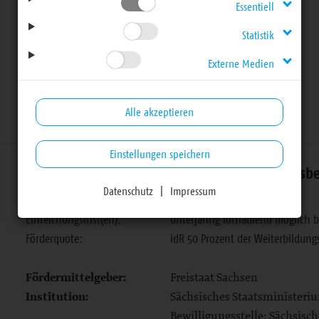
Essentiell
Detailseite
Statistik
Externe Medien
Alle akzeptieren
Einstellungen speichern
Berufliche Weiterbildung - individuell berufs
Datenschutz
|
Impressum
Laufzeit:
19.10.2023
Einreichungsfrist(en):
unterjährig fortlaufend möglich b
Förderquote:
idR 50 Prozent der Weiterbildung
Fördermittelgeber:
Freistaat Sachsen
Institution:
Sächsisches Staatsministeriu
Bewilligungsstelle: Sächsisc