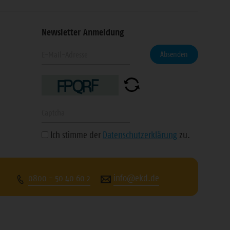
Newsletter Anmeldung
Geben
eren
Absenden
Sie
Ihre
n
E-
Mail-
Geben
Adresse
Sie
Ich stimme der
Datenschutzerklärung
zu.
ein
die
angezeigte
Zeichenfolge
0800 - 50 40 60 2
info@ekd.de
ein